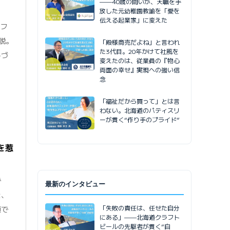
——40歳の問いが、天職を手
放した元幼稚園教諭を「愛を
伝える起業家」に変えた
日フ
説。
「殿様商売だよね」と言われ
た3代目。20年かけて社風を
みづ
変えたのは、従業員の『物心
両面の幸せ』実現への強い信
念
「福祉だから買って」とは言
わない。北海道のパティスリ
ーが貫く“作り手のプライド”
を惹
で
最新のインタビュー
を、
「失敗の責任は、任せた自分
順で
にある」——北海道クラフト
ビールの先駆者が貫く”自