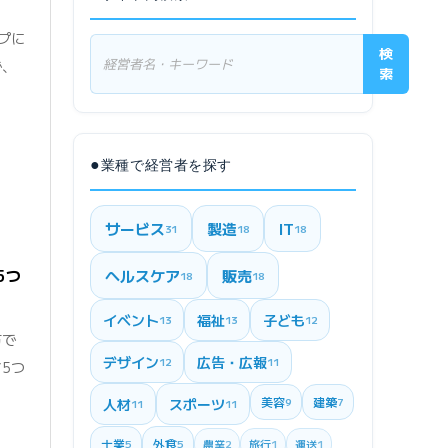
プに
検
で、
索
●
業種で経営者を探す
サービス
製造
IT
31
18
18
5つ
ヘルスケア
販売
18
18
イベント
福祉
子ども
13
13
12
方で
デザイン
広告・広報
12
11
5つ
美容
建築
人材
スポーツ
9
7
11
11
士業
外食
5
5
農業
2
旅行
1
運送
1