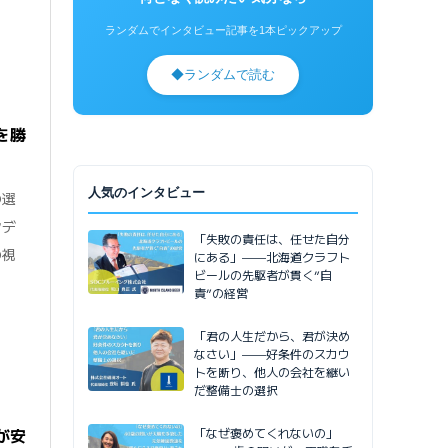
ランダムでインタビュー記事を1本ピックアップ
◆
ランダムで読む
を勝
人気のインタビュー
の選
ンデ
「失敗の責任は、任せた自分
の視
にある」——北海道クラフト
ビールの先駆者が貫く”自
責”の経営
「君の人生だから、君が決め
なさい」——好条件のスカウ
トを断り、他人の会社を継い
だ整備士の選択
「なぜ褒めてくれないの」
が安