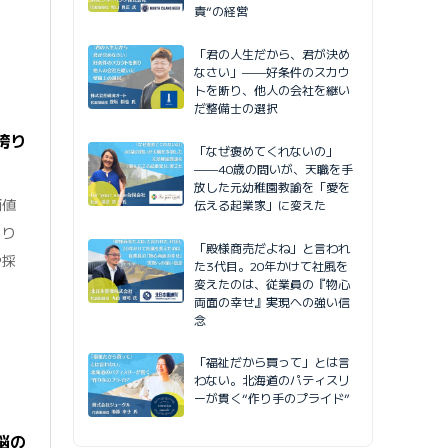
責”の経営
「君の人生だから、君が決め
なさい」——好条件のスカウ
トを断り、他人の会社を継い
だ整備士の選択
誇り
「なぜ褒めてくれないの」
——40歳の問いが、天職を手
放した元幼稚園教諭を「愛を
価値
伝える起業家」に変えた
くり
「殿様商売だよね」と言われ
や採
た3代目。20年かけて社風を
変えたのは、従業員の『物心
両面の幸せ』実現への強い信
念
「福祉だから買って」とは言
わない。北海道のパティスリ
ーが貫く“作り手のプライド”
脳の