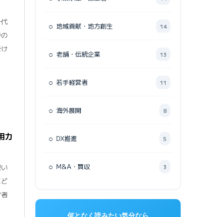
一代
○
地域貢献・地方創生
14
での
受け
○
老舗・伝統企業
13
○
若手経営者
11
○
海外展開
8
用力
○
DX推進
5
○
M&A・買収
想い
3
にど
営者
何となく読みたい気分なら