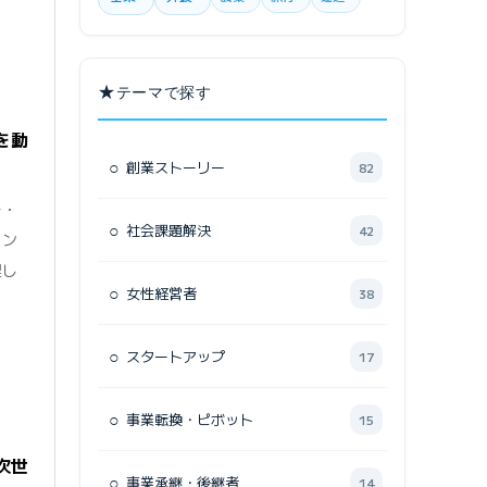
★
テーマで探す
を動
○
創業ストーリー
82
ー・
○
社会課題解決
42
ァン
理し
○
女性経営者
38
○
スタートアップ
17
○
事業転換・ピボット
15
次世
○
事業承継・後継者
14