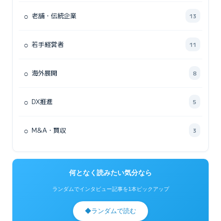
○
老舗・伝統企業
13
○
若手経営者
11
○
海外展開
8
○
DX推進
5
○
M&A・買収
3
何となく読みたい気分なら
ランダムでインタビュー記事を1本ピックアップ
◆
ランダムで読む