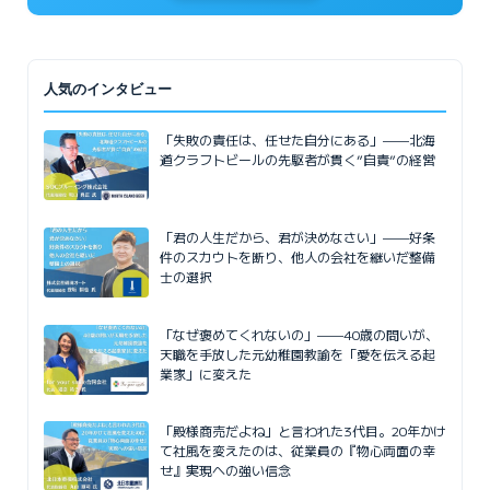
人気のインタビュー
「失敗の責任は、任せた自分にある」——北海
道クラフトビールの先駆者が貫く”自責”の経営
「君の人生だから、君が決めなさい」——好条
件のスカウトを断り、他人の会社を継いだ整備
士の選択
「なぜ褒めてくれないの」——40歳の問いが、
天職を手放した元幼稚園教諭を「愛を伝える起
業家」に変えた
「殿様商売だよね」と言われた3代目。20年かけ
て社風を変えたのは、従業員の『物心両面の幸
せ』実現への強い信念