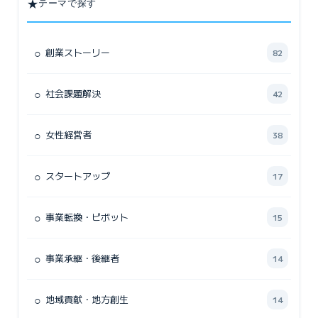
★
テーマで探す
○
創業ストーリー
82
○
社会課題解決
42
○
女性経営者
38
○
スタートアップ
17
○
事業転換・ピボット
15
○
事業承継・後継者
14
○
地域貢献・地方創生
14