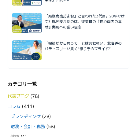
「殿様商売だよね」と言われた3代目。20年かけ
て社風を変えたのは、従業員の『物心両面の幸
せ』実現への強い信念
「福祉だから買って」とは言わない。北海道の
パティスリーが貫く“作り手のプライド”
カテゴリ一覧
代表ブログ
(78)
コラム
(411)
ブランディング
(29)
財務・会計・税務
(58)
健康
(1)