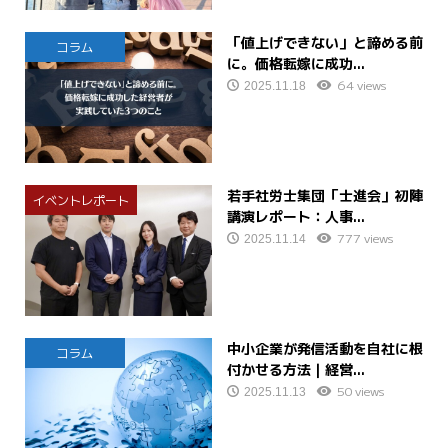
「値上げできない」と諦める前
コラム
に。価格転嫁に成功...
64 views
2025.11.18
若手社労士集団「士進会」初陣
イベントレポート
講演レポート：人事...
777 views
2025.11.14
中小企業が発信活動を自社に根
コラム
付かせる方法｜経営...
50 views
2025.11.13