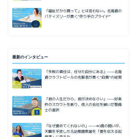
「福祉だから買って」とは言わない。北海道の
パティスリーが貫く“作り手のプライド”
最新のインタビュー
「失敗の責任は、任せた自分にある」——北海
道クラフトビールの先駆者が貫く”自責”の経営
「君の人生だから、君が決めなさい」——好条
件のスカウトを断り、他人の会社を継いだ整備
士の選択
「なぜ褒めてくれないの」——40歳の問いが、
天職を手放した元幼稚園教諭を「愛を伝える起
業家」に変えた