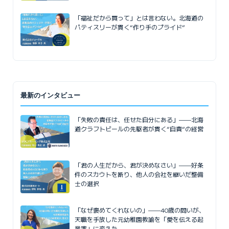
「福祉だから買って」とは言わない。北海道の
パティスリーが貫く“作り手のプライド”
最新のインタビュー
「失敗の責任は、任せた自分にある」——北海
道クラフトビールの先駆者が貫く”自責”の経営
「君の人生だから、君が決めなさい」——好条
件のスカウトを断り、他人の会社を継いだ整備
士の選択
「なぜ褒めてくれないの」——40歳の問いが、
天職を手放した元幼稚園教諭を「愛を伝える起
業家」に変えた