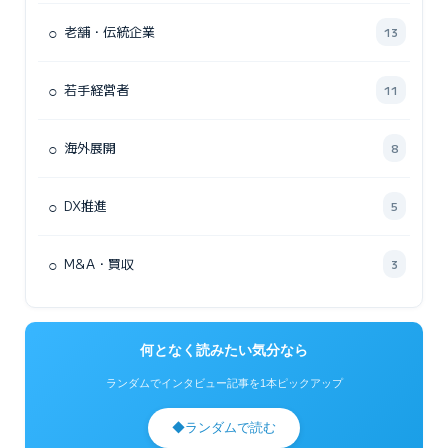
○
老舗・伝統企業
13
○
若手経営者
11
○
海外展開
8
○
DX推進
5
○
M&A・買収
3
何となく読みたい気分なら
ランダムでインタビュー記事を1本ピックアップ
◆
ランダムで読む