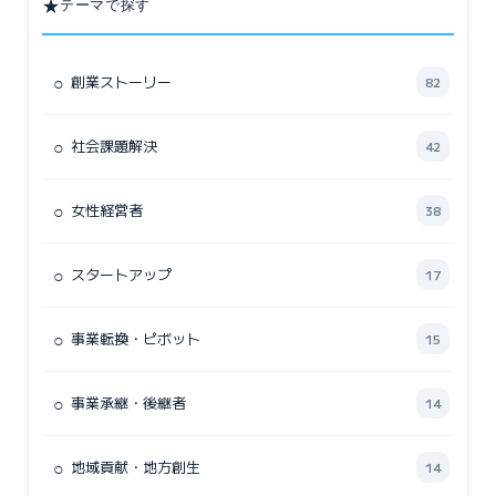
★
テーマで探す
○
創業ストーリー
82
○
社会課題解決
42
○
女性経営者
38
○
スタートアップ
17
○
事業転換・ピボット
15
○
事業承継・後継者
14
○
地域貢献・地方創生
14