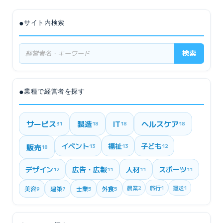
●
サイト内検索
検索
●
業種で経営者を探す
サービス
製造
IT
ヘルスケア
31
18
18
18
イベント
福祉
子ども
販売
13
13
12
18
デザイン
広告・広報
人材
スポーツ
12
11
11
11
農業
2
旅行
1
運送
1
美容
建築
士業
外食
9
7
5
5