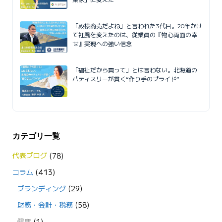
「殿様商売だよね」と言われた3代目。20年かけ
て社風を変えたのは、従業員の『物心両面の幸
せ』実現への強い信念
「福祉だから買って」とは言わない。北海道の
パティスリーが貫く“作り手のプライド”
カテゴリ一覧
代表ブログ
(78)
コラム
(413)
ブランディング
(29)
財務・会計・税務
(58)
健康
(1)