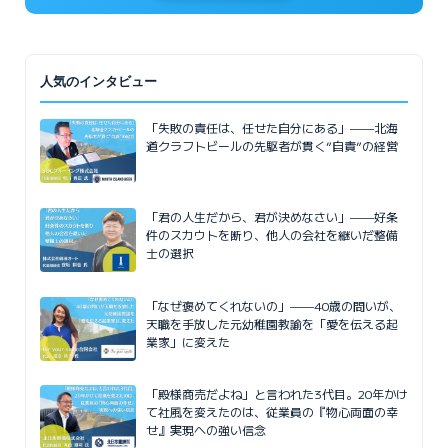
人気のインタビュー
「失敗の責任は、任せた自分にある」——北海
道クラフトビールの先駆者が貫く”自責”の経営
「君の人生だから、君が決めなさい」——好条
件のスカウトを断り、他人の会社を継いだ整備
士の選択
「なぜ褒めてくれないの」——40歳の問いが、
天職を手放した元幼稚園教諭を「愛を伝える起
業家」に変えた
「殿様商売だよね」と言われた3代目。20年かけ
て社風を変えたのは、従業員の『物心両面の幸
せ』実現への強い信念