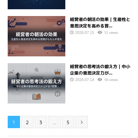
経営者の朝活の効果｜生産性と
意思決定を高める習...
12 views
2026.07.15
経営者の思考法の鍛え方｜中小
企業の意思決定力が...
18 views
2026.07.14
1
2
3
…
5
