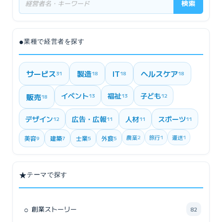
検索
●
業種で経営者を探す
サービス
製造
IT
ヘルスケア
31
18
18
18
イベント
福祉
子ども
販売
13
13
12
18
デザイン
広告・広報
人材
スポーツ
12
11
11
11
農業
2
旅行
1
運送
1
美容
建築
士業
外食
9
7
5
5
★
テーマで探す
○
創業ストーリー
82