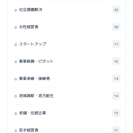
○
社会課題解決
42
○
女性経営者
38
○
スタートアップ
17
○
事業転換・ピボット
15
○
事業承継・後継者
14
○
地域貢献・地方創生
14
○
老舗・伝統企業
13
○
若手経営者
11