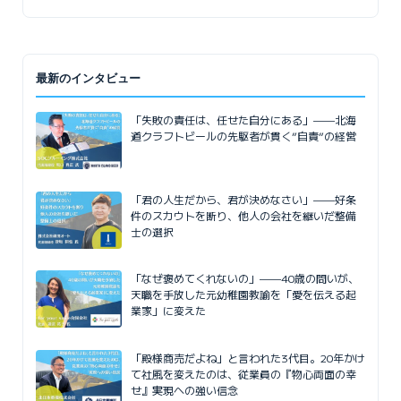
最新のインタビュー
「失敗の責任は、任せた自分にある」——北海
道クラフトビールの先駆者が貫く”自責”の経営
「君の人生だから、君が決めなさい」——好条
件のスカウトを断り、他人の会社を継いだ整備
士の選択
「なぜ褒めてくれないの」——40歳の問いが、
天職を手放した元幼稚園教諭を「愛を伝える起
業家」に変えた
「殿様商売だよね」と言われた3代目。20年かけ
て社風を変えたのは、従業員の『物心両面の幸
せ』実現への強い信念