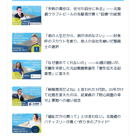
「失敗の責任は、任せた自分にある」——北海
道クラフトビールの先駆者が貫く”自責”の経営
「君の人生だから、君が決めなさい」——好条
件のスカウトを断り、他人の会社を継いだ整備
士の選択
「なぜ褒めてくれないの」——40歳の問いが、
天職を手放した元幼稚園教諭を「愛を伝える起
業家」に変えた
「殿様商売だよね」と言われた3代目。20年かけ
て社風を変えたのは、従業員の『物心両面の幸
せ』実現への強い信念
「福祉だから買って」とは言わない。北海道の
パティスリーが貫く“作り手のプライド”