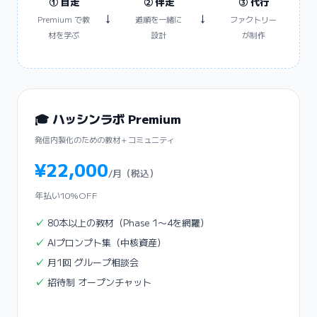
① 自走
② 伴走
③ 代行
→
→
Premium で教
道順を一緒に
ファクトリー
材を学ぶ
設計
が制作
🎓 ハッシンラボ Premium
発信内製化のための教材＋コミュニティ
¥22,000
/月（税込）
年払い10%OFF
80本以上の教材（Phase 1〜4を網羅）
AIプロンプト集（中核資産）
月1回 グループ相談会
招待制 オープンチャット