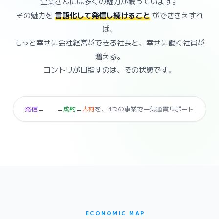
企業さんには多くの魅力が眠っています。
その魅力を
言語化して発信し続けること
ができさえすれ
ば、
もっと幸せに会社経営ができる社長と、幸せに働く社員が
増える。
コントリが目指すのは、その状態です。
発信
→
集客
→
成約
→
人材
を、4つの事業で一気通貫サポート
ECONOMIC MAP