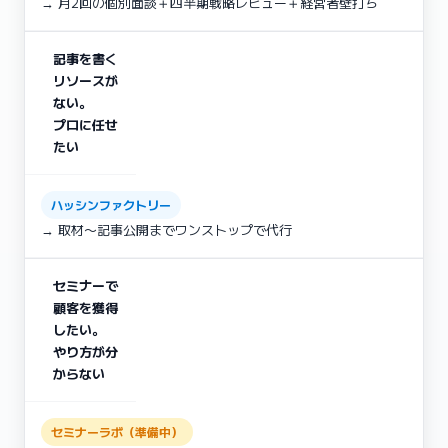
→ 月2回の個別面談＋四半期戦略レビュー＋経営者壁打ち
記事を書く
リソースが
ない。
プロに任せ
たい
ハッシンファクトリー
→ 取材〜記事公開までワンストップで代行
セミナーで
顧客を獲得
したい。
やり方が分
からない
セミナーラボ（準備中）