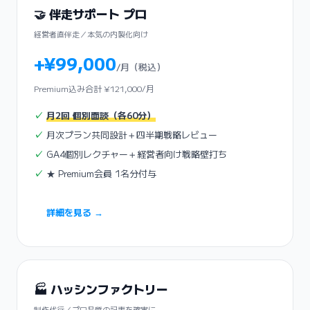
🤝 伴走サポート プロ
経営者直伴走／本気の内製化向け
+¥99,000
/月（税込）
Premium込み合計 ¥121,000/月
月2回 個別面談（各60分）
月次プラン共同設計＋四半期戦略レビュー
GA4個別レクチャー＋経営者向け戦略壁打ち
★ Premium会員 1名分付与
詳細を見る →
🏭 ハッシンファクトリー
制作代行／プロ品質の記事を確実に