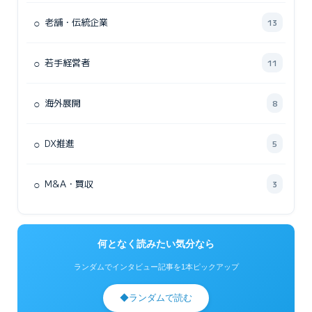
○
老舗・伝統企業
13
○
若手経営者
11
○
海外展開
8
○
DX推進
5
○
M&A・買収
3
何となく読みたい気分なら
ランダムでインタビュー記事を1本ピックアップ
◆
ランダムで読む