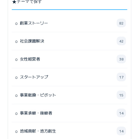
★
テーマで探す
○
創業ストーリー
82
○
社会課題解決
42
○
女性経営者
38
○
スタートアップ
17
○
事業転換・ピボット
15
○
事業承継・後継者
14
○
地域貢献・地方創生
14