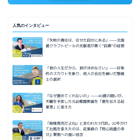
人気のインタビュー
「失敗の責任は、任せた自分にある」——北海
道クラフトビールの先駆者が貫く”自責”の経営
「君の人生だから、君が決めなさい」——好条
件のスカウトを断り、他人の会社を継いだ整備
士の選択
「なぜ褒めてくれないの」——40歳の問いが、
天職を手放した元幼稚園教諭を「愛を伝える起
業家」に変えた
「殿様商売だよね」と言われた3代目。20年かけ
て社風を変えたのは、従業員の『物心両面の幸
せ』実現への強い信念