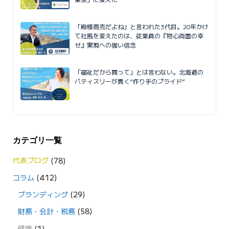
「殿様商売だよね」と言われた3代目。20年かけ
て社風を変えたのは、従業員の『物心両面の幸
せ』実現への強い信念
「福祉だから買って」とは言わない。北海道の
パティスリーが貫く“作り手のプライド”
カテゴリ一覧
代表ブログ
(78)
コラム
(412)
ブランディング
(29)
財務・会計・税務
(58)
健康
(1)