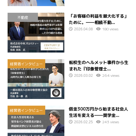
「お客様の利益を最大化する」
不動産
ために。――相続不動...
180 views
2026.04.08
転校生のヘルメット事件から生
経営者インタビュー
まれた『印象管理士...
264 views
2026.03.02
借金300万円から始まる社会人
経営者インタビュー
生活を変える――奨学金...
243 views
2026.02.25