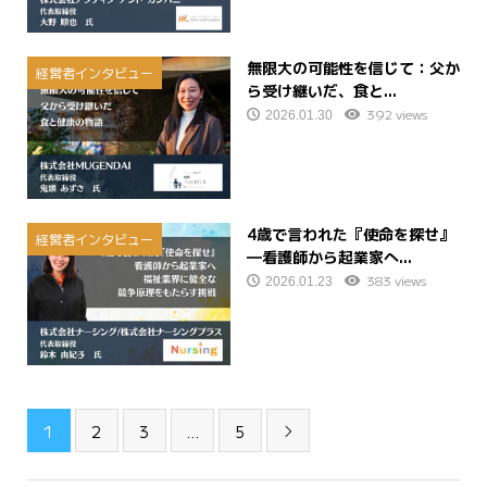
無限大の可能性を信じて：父か
経営者インタビュー
ら受け継いだ、食と...
392 views
2026.01.30
4歳で言われた『使命を探せ』
経営者インタビュー
―看護師から起業家へ...
383 views
2026.01.23
1
2
3
…
5
