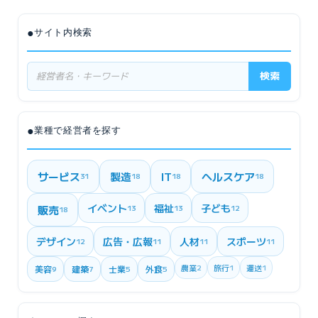
●
サイト内検索
検索
●
業種で経営者を探す
サービス
製造
IT
ヘルスケア
31
18
18
18
イベント
福祉
子ども
販売
13
13
12
18
デザイン
広告・広報
人材
スポーツ
12
11
11
11
農業
2
旅行
1
運送
1
美容
建築
士業
外食
9
7
5
5