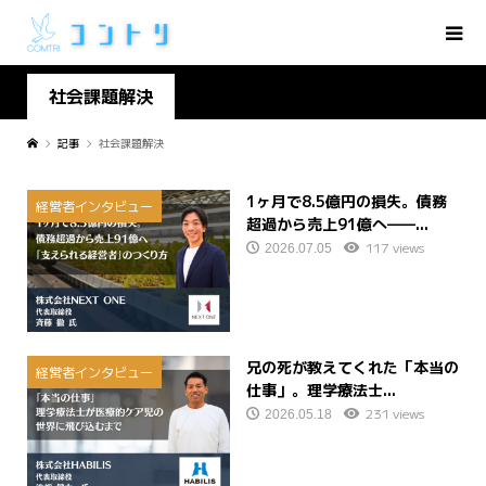
社会課題解決
記事
社会課題解決
1ヶ月で8.5億円の損失。債務
経営者インタビュー
超過から売上91億へ——...
117 views
2026.07.05
兄の死が教えてくれた「本当の
経営者インタビュー
仕事」。理学療法士...
231 views
2026.05.18