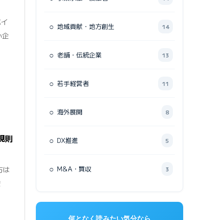
バイ
○
地域貢献・地方創生
14
小企
○
老舗・伝統企業
13
○
若手経営者
11
○
海外展開
8
規則
○
DX推進
5
○
M&A・買収
方は
3
き
何となく読みたい気分なら