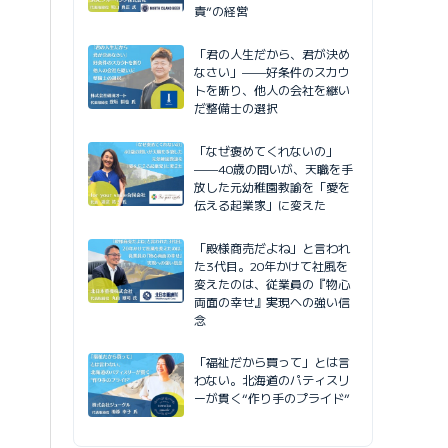
責”の経営
「君の人生だから、君が決め
なさい」——好条件のスカウ
トを断り、他人の会社を継い
だ整備士の選択
「なぜ褒めてくれないの」
——40歳の問いが、天職を手
放した元幼稚園教諭を「愛を
伝える起業家」に変えた
「殿様商売だよね」と言われ
た3代目。20年かけて社風を
変えたのは、従業員の『物心
両面の幸せ』実現への強い信
念
「福祉だから買って」とは言
わない。北海道のパティスリ
ーが貫く“作り手のプライド”