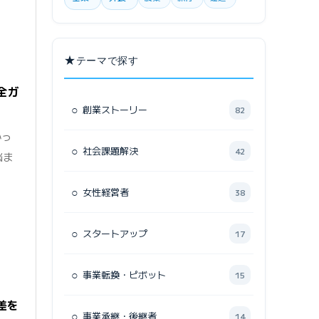
★
テーマで探す
全ガ
○
創業ストーリー
82
かっ
○
社会課題解決
42
悩ま
○
女性経営者
38
○
スタートアップ
17
○
事業転換・ピボット
15
差を
○
事業承継・後継者
14