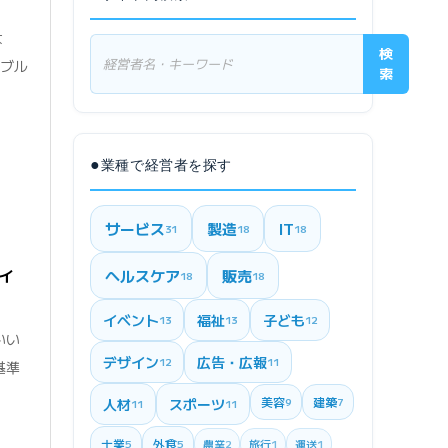
な
検
ラブル
索
●
業種で経営者を探す
サービス
製造
IT
31
18
18
イ
ヘルスケア
販売
18
18
イベント
福祉
子ども
13
13
12
いい
デザイン
広告・広報
12
11
基準
美容
建築
人材
スポーツ
9
7
11
11
士業
外食
5
5
農業
2
旅行
1
運送
1