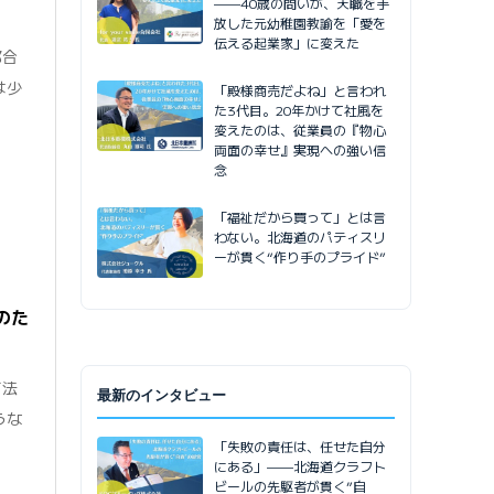
——40歳の問いが、天職を手
放した元幼稚園教諭を「愛を
伝える起業家」に変えた
都合
は少
「殿様商売だよね」と言われ
た3代目。20年かけて社風を
変えたのは、従業員の『物心
両面の幸せ』実現への強い信
念
「福祉だから買って」とは言
わない。北海道のパティスリ
ーが貫く“作り手のプライド”
のた
て法
最新のインタビュー
うな
「失敗の責任は、任せた自分
にある」——北海道クラフト
ビールの先駆者が貫く”自