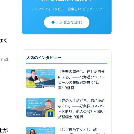
ランダムでインタビュー記事を1本ピックアップ
◆
ランダムで読む
なく
人気のインタビュー
して就
.
「失敗の責任は、任せた自分
にある」——北海道クラフト
ビールの先駆者が貫く”自
責”の経営
「君の人生だから、君が決め
なさい」——好条件のスカウ
トを断り、他人の会社を継い
だ整備士の選択
「なぜ褒めてくれないの」
士が