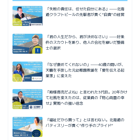
「失敗の責任は、任せた自分にある」——北海
道クラフトビールの先駆者が貫く”自責”の経営
「君の人生だから、君が決めなさい」——好条
件のスカウトを断り、他人の会社を継いだ整備
士の選択
「なぜ褒めてくれないの」——40歳の問いが、
天職を手放した元幼稚園教諭を「愛を伝える起
業家」に変えた
「殿様商売だよね」と言われた3代目。20年かけ
て社風を変えたのは、従業員の『物心両面の幸
せ』実現への強い信念
「福祉だから買って」とは言わない。北海道の
パティスリーが貫く“作り手のプライド”