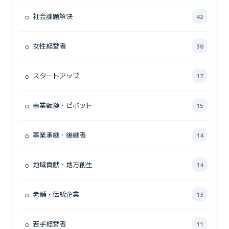
○
社会課題解決
42
○
女性経営者
38
○
スタートアップ
17
○
事業転換・ピボット
15
○
事業承継・後継者
14
○
地域貢献・地方創生
14
○
老舗・伝統企業
13
○
若手経営者
11