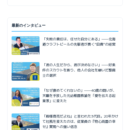
最新のインタビュー
「失敗の責任は、任せた自分にある」——北海
道クラフトビールの先駆者が貫く”自責”の経営
「君の人生だから、君が決めなさい」——好条
件のスカウトを断り、他人の会社を継いだ整備
士の選択
「なぜ褒めてくれないの」——40歳の問いが、
天職を手放した元幼稚園教諭を「愛を伝える起
業家」に変えた
「殿様商売だよね」と言われた3代目。20年かけ
て社風を変えたのは、従業員の『物心両面の幸
せ』実現への強い信念