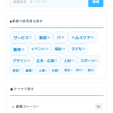
検索
●
業種で経営者を探す
サービス
製造
IT
ヘルスケア
31
18
18
18
イベント
福祉
子ども
販売
13
13
12
18
デザイン
広告・広報
人材
スポーツ
12
11
11
11
農業
2
旅行
1
運送
1
美容
建築
士業
外食
9
7
5
5
★
テーマで探す
○
創業ストーリー
82