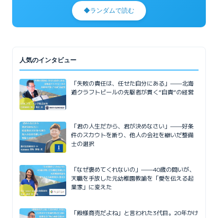
◆
ランダムで読む
人気のインタビュー
「失敗の責任は、任せた自分にある」——北海
道クラフトビールの先駆者が貫く”自責”の経営
「君の人生だから、君が決めなさい」——好条
件のスカウトを断り、他人の会社を継いだ整備
士の選択
「なぜ褒めてくれないの」——40歳の問いが、
天職を手放した元幼稚園教諭を「愛を伝える起
業家」に変えた
「殿様商売だよね」と言われた3代目。20年かけ