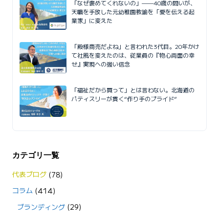
「なぜ褒めてくれないの」——40歳の問いが、
天職を手放した元幼稚園教諭を「愛を伝える起
業家」に変えた
「殿様商売だよね」と言われた3代目。20年かけ
て社風を変えたのは、従業員の『物心両面の幸
せ』実現への強い信念
「福祉だから買って」とは言わない。北海道の
パティスリーが貫く“作り手のプライド”
カテゴリ一覧
代表ブログ
(78)
コラム
(414)
ブランディング
(29)