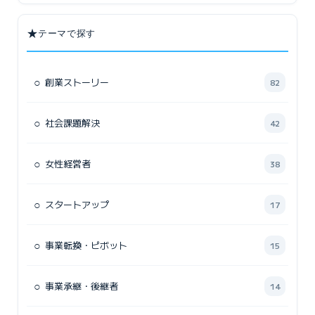
★
テーマで探す
○
創業ストーリー
82
○
社会課題解決
42
○
女性経営者
38
○
スタートアップ
17
○
事業転換・ピボット
15
○
事業承継・後継者
14