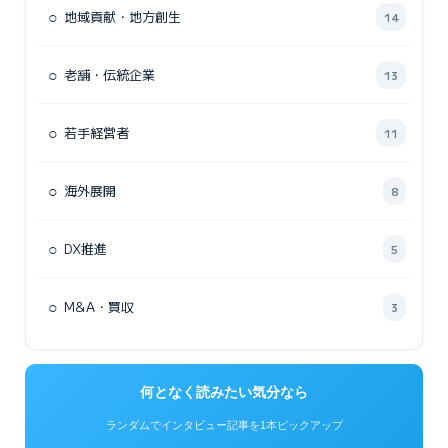
○
地域貢献・地方創生
14
○
老舗・伝統企業
13
○
若手経営者
11
○
海外展開
8
○
DX推進
5
○
M&A・買収
3
何となく読みたい気分なら
ランダムでインタビュー記事を1本ピックアップ