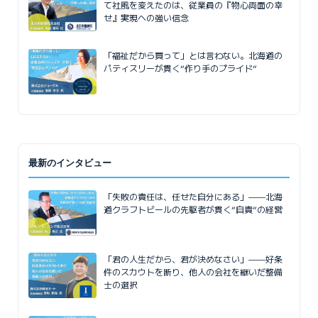
て社風を変えたのは、従業員の『物心両面の幸
せ』実現への強い信念
「福祉だから買って」とは言わない。北海道の
パティスリーが貫く“作り手のプライド”
最新のインタビュー
「失敗の責任は、任せた自分にある」——北海
道クラフトビールの先駆者が貫く”自責”の経営
「君の人生だから、君が決めなさい」——好条
件のスカウトを断り、他人の会社を継いだ整備
士の選択