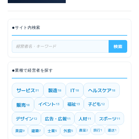
●
サイト内検索
検索
●
業種で経営者を探す
サービス
製造
IT
ヘルスケア
31
18
18
18
イベント
福祉
子ども
販売
13
13
12
18
デザイン
広告・広報
人材
スポーツ
12
11
11
11
農業
2
旅行
1
運送
1
美容
建築
士業
外食
9
7
5
5