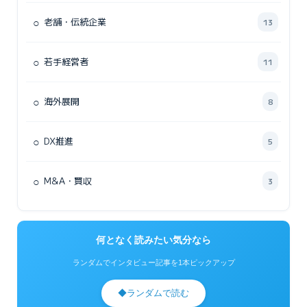
○
老舗・伝統企業
13
○
若手経営者
11
○
海外展開
8
○
DX推進
5
○
M&A・買収
3
何となく読みたい気分なら
ランダムでインタビュー記事を1本ピックアップ
◆
ランダムで読む