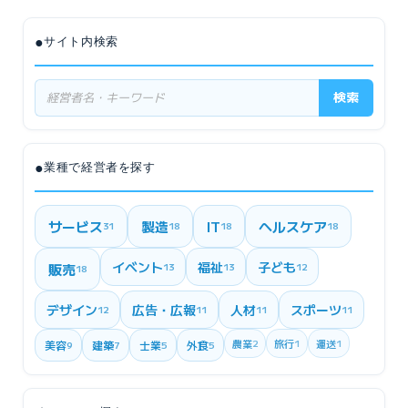
●
サイト内検索
検索
●
業種で経営者を探す
サービス
製造
IT
ヘルスケア
31
18
18
18
イベント
福祉
子ども
販売
13
13
12
18
デザイン
広告・広報
人材
スポーツ
12
11
11
11
農業
2
旅行
1
運送
1
美容
建築
士業
外食
9
7
5
5