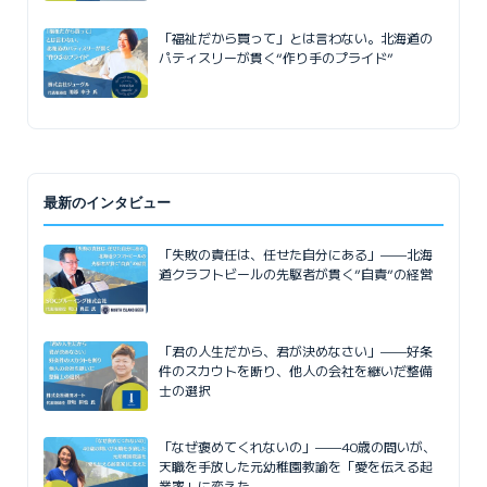
「福祉だから買って」とは言わない。北海道の
パティスリーが貫く“作り手のプライド”
最新のインタビュー
「失敗の責任は、任せた自分にある」——北海
道クラフトビールの先駆者が貫く”自責”の経営
「君の人生だから、君が決めなさい」——好条
件のスカウトを断り、他人の会社を継いだ整備
士の選択
「なぜ褒めてくれないの」——40歳の問いが、
天職を手放した元幼稚園教諭を「愛を伝える起
業家」に変えた