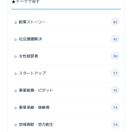
★
テーマで探す
○
創業ストーリー
82
○
社会課題解決
42
○
女性経営者
38
○
スタートアップ
17
○
事業転換・ピボット
15
○
事業承継・後継者
14
○
地域貢献・地方創生
14