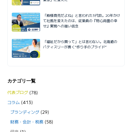
「殿様商売だよね」と言われた3代目。20年かけ
て社風を変えたのは、従業員の『物心両面の幸
せ』実現への強い信念
「福祉だから買って」とは言わない。北海道の
パティスリーが貫く“作り手のプライド”
カテゴリ一覧
代表ブログ
(78)
コラム
(413)
ブランディング
(29)
財務・会計・税務
(58)
健康
(1)