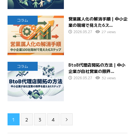
営業属人化の解消手順｜中小企
コラム
業の現場で見えた6ス...
27 views
2026.05.27
BtoB代理店開拓の方法｜中小
コラム
企業が自社営業の限界...
32 views
2026.05.27
1
2
3
4
