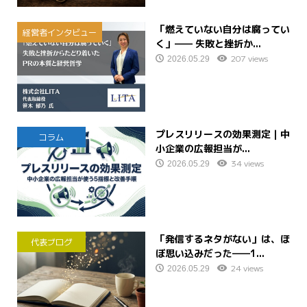
「燃えていない自分は腐ってい
経営者インタビュー
く」—— 失敗と挫折か...
207 views
2026.05.29
プレスリリースの効果測定｜中
コラム
小企業の広報担当が...
34 views
2026.05.29
「発信するネタがない」は、ほ
代表ブログ
ぼ思い込みだった——1...
24 views
2026.05.29