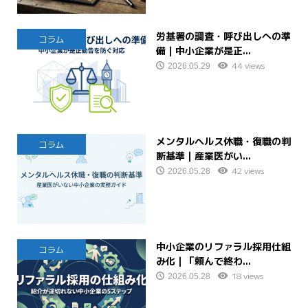
労基署の調査・呼び出しへの準
コラム
備｜中小企業が是正...
44 views
2026.05.29
メンタルヘルス休職・復職の判
コラム
断基準｜産業医がい...
42 views
2026.05.28
中小企業のリファラル採用仕組
コラム
み化｜「頼んで終わ...
18 views
2026.05.28