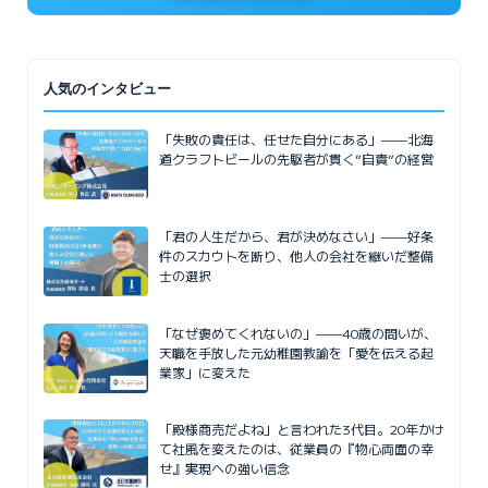
人気のインタビュー
「失敗の責任は、任せた自分にある」——北海
道クラフトビールの先駆者が貫く”自責”の経営
「君の人生だから、君が決めなさい」——好条
件のスカウトを断り、他人の会社を継いだ整備
士の選択
「なぜ褒めてくれないの」——40歳の問いが、
天職を手放した元幼稚園教諭を「愛を伝える起
業家」に変えた
「殿様商売だよね」と言われた3代目。20年かけ
て社風を変えたのは、従業員の『物心両面の幸
せ』実現への強い信念