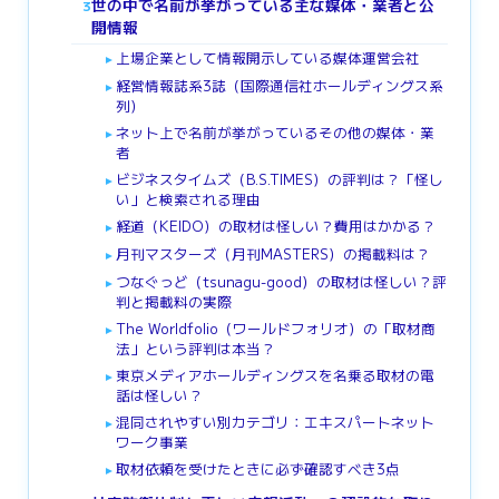
世の中で名前が挙がっている主な媒体・業者と公
3
開情報
上場企業として情報開示している媒体運営会社
►
経営情報誌系3誌（国際通信社ホールディングス系
►
列）
ネット上で名前が挙がっているその他の媒体・業
►
者
ビジネスタイムズ（B.S.TIMES）の評判は？「怪し
►
い」と検索される理由
経道（KEIDO）の取材は怪しい？費用はかかる？
►
月刊マスターズ（月刊MASTERS）の掲載料は？
►
つなぐっど（tsunagu-good）の取材は怪しい？評
►
判と掲載料の実際
The Worldfolio（ワールドフォリオ）の「取材商
►
法」という評判は本当？
東京メディアホールディングスを名乗る取材の電
►
話は怪しい？
混同されやすい別カテゴリ：エキスパートネット
►
ワーク事業
取材依頼を受けたときに必ず確認すべき3点
►