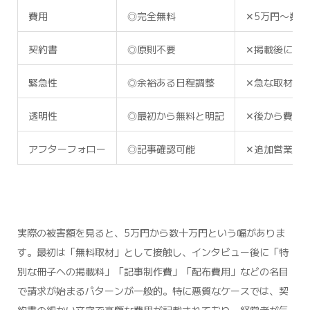
費用
◎
完全無料
✕
5万円〜数十
契約書
◎
原則不要
✕
掲載後に契
緊急性
◎
余裕ある日程調整
✕
急な取材日
透明性
◎
最初から無料と明記
✕
後から費用
アフターフォロー
◎
記事確認可能
✕
追加営業・
実際の被害額を見ると、5万円から数十万円という幅がありま
す。最初は「無料取材」として接触し、インタビュー後に「特
別な冊子への掲載料」「記事制作費」「配布費用」などの名目
で請求が始まるパターンが一般的。特に悪質なケースでは、契