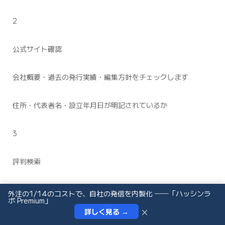
2
公式サイト確認
会社概要・過去の発行実績・編集方針をチェックします
住所・代表者名・設立年月日が明記されているか
3
評判検索
「会社名 評判」「会社名 トラブル」で検索し、過去の事例を
外注の1/14のコストで、自社の発信を内製化 ──「ハッシンラ
ボ Premium」
確認します
×
詳しく見る →
インタビュー依頼
お問い合わせ