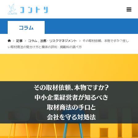
コラム
記事
コラム
,
法務・リスクマネジメント
その取材依頼、本物ですか？怪し
い取材商法の見分け方と媒体の評判・掲載料の調べ方