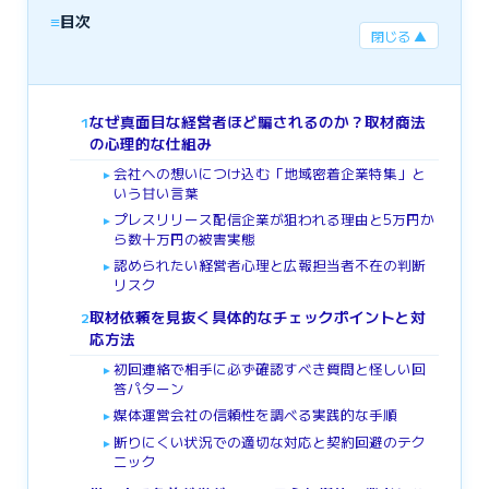
≡
目次
閉じる ▲
なぜ真面目な経営者ほど騙されるのか？取材商法
1
の心理的な仕組み
会社への想いにつけ込む「地域密着企業特集」と
►
いう甘い言葉
プレスリリース配信企業が狙われる理由と5万円か
►
ら数十万円の被害実態
認められたい経営者心理と広報担当者不在の判断
►
リスク
取材依頼を見抜く具体的なチェックポイントと対
2
応方法
初回連絡で相手に必ず確認すべき質問と怪しい回
►
答パターン
媒体運営会社の信頼性を調べる実践的な手順
►
断りにくい状況での適切な対応と契約回避のテク
►
ニック