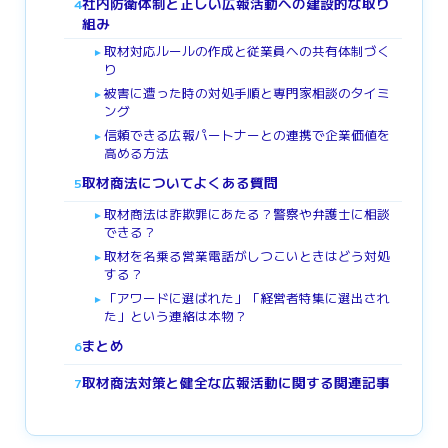
社内防衛体制と正しい広報活動への建設的な取り
4
組み
取材対応ルールの作成と従業員への共有体制づく
►
り
被害に遭った時の対処手順と専門家相談のタイミ
►
ング
信頼できる広報パートナーとの連携で企業価値を
►
高める方法
取材商法についてよくある質問
5
取材商法は詐欺罪にあたる？警察や弁護士に相談
►
できる？
取材を名乗る営業電話がしつこいときはどう対処
►
する？
「アワードに選ばれた」「経営者特集に選出され
►
た」という連絡は本物？
まとめ
6
取材商法対策と健全な広報活動に関する関連記事
7