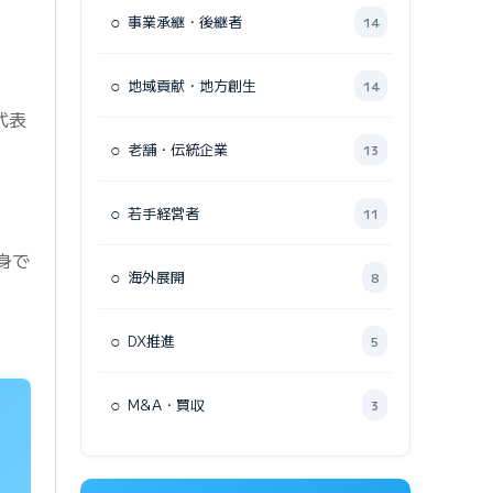
○
事業承継・後継者
14
○
地域貢献・地方創生
14
代表
○
老舗・伝統企業
13
○
若手経営者
11
身で
○
海外展開
8
○
DX推進
5
○
M&A・買収
3