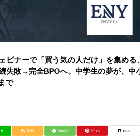
ェビナーで「買う気の人だけ」を集める
連続失敗→完全BPOへ。中学生の夢が、中
まで
NE
RSS
feedly
Pin it
note