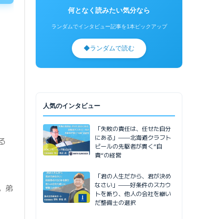
何となく読みたい気分なら
ランダムでインタビュー記事を1本ピックアップ
◆
ランダムで読む
人気のインタビュー
「失敗の責任は、任せた自分
にある」——北海道クラフト
る
ビールの先駆者が貫く”自
責”の経営
「君の人生だから、君が決め
なさい」——好条件のスカウ
。弟
トを断り、他人の会社を継い
だ整備士の選択