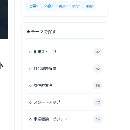
士業
外食
5
5
農業
2
旅行
1
運送
1
★
テーマで探す
○
創業ストーリー
82
、
小
○
社会課題解決
42
○
女性経営者
38
○
スタートアップ
17
○
事業転換・ピボット
15