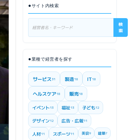
●
サイト内検索
検
索
●
業種で経営者を探す
サービス
製造
IT
31
18
18
ヘルスケア
販売
18
18
イベント
福祉
子ども
13
13
12
デザイン
広告・広報
12
11
美容
建築
人材
スポーツ
9
7
11
11