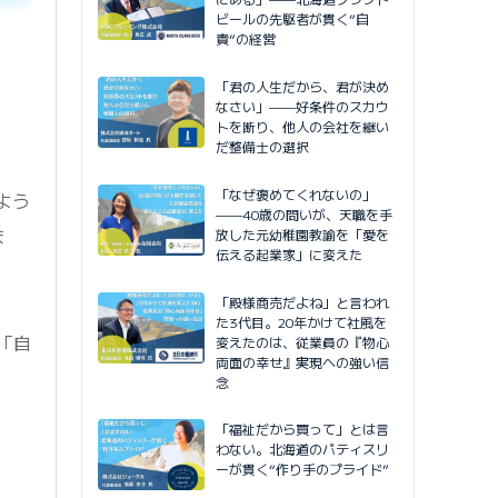
ビールの先駆者が貫く”自
責”の経営
「君の人生だから、君が決め
なさい」——好条件のスカウ
トを断り、他人の会社を継い
だ整備士の選択
「なぜ褒めてくれないの」
よう
——40歳の問いが、天職を手
ま
放した元幼稚園教諭を「愛を
伝える起業家」に変えた
「殿様商売だよね」と言われ
た3代目。20年かけて社風を
「自
変えたのは、従業員の『物心
両面の幸せ』実現への強い信
念
「福祉だから買って」とは言
わない。北海道のパティスリ
ーが貫く“作り手のプライド”