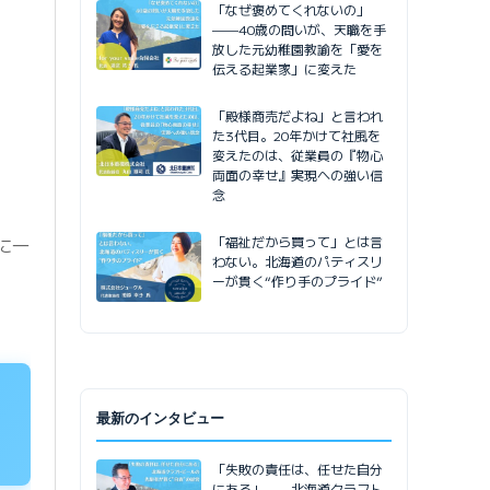
「なぜ褒めてくれないの」
——40歳の問いが、天職を手
放した元幼稚園教諭を「愛を
伝える起業家」に変えた
「殿様商売だよね」と言われ
た3代目。20年かけて社風を
変えたのは、従業員の『物心
両面の幸せ』実現への強い信
念
「福祉だから買って」とは言
に一
わない。北海道のパティスリ
ーが貫く“作り手のプライド”
最新のインタビュー
「失敗の責任は、任せた自分
にある」——北海道クラフト