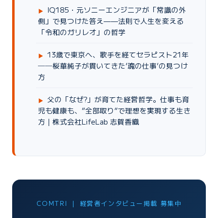
IQ185・元ソニーエンジニアが「常識の外
側」で見つけた答え——法則で人生を変える
「令和のガリレオ」の哲学
13歳で東京へ、歌手を経てセラピスト21年
──桜華純子が貫いてきた’魂の仕事’の見つけ
方
父の「なぜ?」が育てた経営哲学。仕事も育
児も健康も、”全部取り”で理想を実現する生き
方｜株式会社LifeLab 志賀香織
COMTRI ｜ 経営者インタビュー掲載 募集中