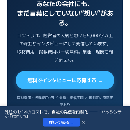
あなたの会社にも、
まだ言葉にしていない“想い”があ
る。
コントリは、経営者の人柄と想いを5,000字以上
の深掘りインタビューにして発信しています。
取材費用・掲載費用は一切無料。業種・規模も問
いません。
無料でインタビューに応募する
→
取材費用・掲載費用0円 ／ 業種・規模不問 ／ 掲載前に原稿確
認あり
外注の1/14のコストで、自社の発信を内製化 ──「ハッシンラ
ボ Premium」
×
詳しく見る →
インタビュー依頼
お問い合わせ