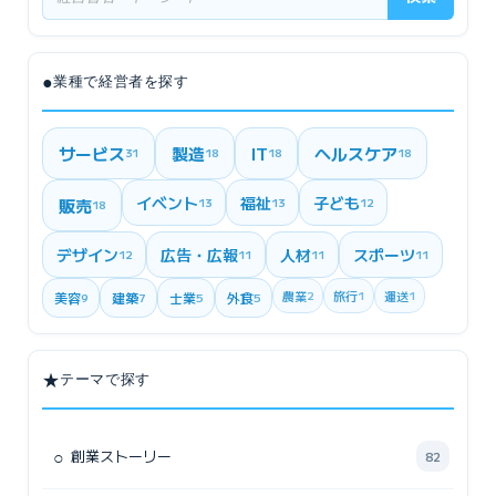
●
業種で経営者を探す
サービス
製造
IT
ヘルスケア
31
18
18
18
イベント
福祉
子ども
販売
13
13
12
18
デザイン
広告・広報
人材
スポーツ
12
11
11
11
農業
2
旅行
1
運送
1
美容
建築
士業
外食
9
7
5
5
★
テーマで探す
○
創業ストーリー
82