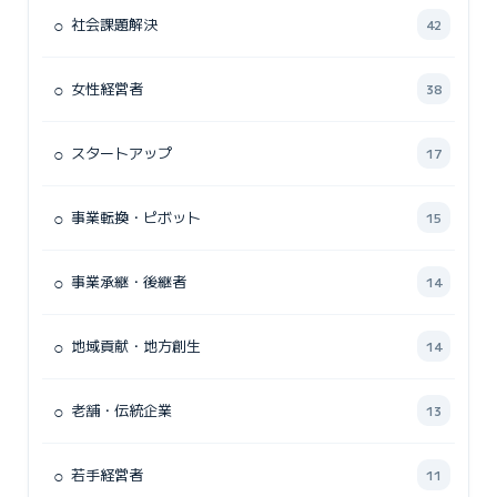
○
社会課題解決
42
○
女性経営者
38
○
スタートアップ
17
○
事業転換・ピボット
15
○
事業承継・後継者
14
○
地域貢献・地方創生
14
○
老舗・伝統企業
13
○
若手経営者
11