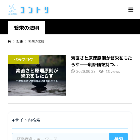
繁栄の法則
記事
繁栄の法則
素直さと原理原則が繁栄をもた
代表ブログ
らす——判断軸を持つ...
18 views
2026.06.23
●
サイト内検索
検索