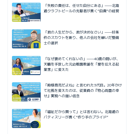
「失敗の責任は、任せた自分にある」——北海
道クラフトビールの先駆者が貫く”自責”の経営
「君の人生だから、君が決めなさい」——好条
件のスカウトを断り、他人の会社を継いだ整備
士の選択
「なぜ褒めてくれないの」——40歳の問いが、
天職を手放した元幼稚園教諭を「愛を伝える起
業家」に変えた
「殿様商売だよね」と言われた3代目。20年かけ
て社風を変えたのは、従業員の『物心両面の幸
せ』実現への強い信念
「福祉だから買って」とは言わない。北海道の
パティスリーが貫く“作り手のプライド”