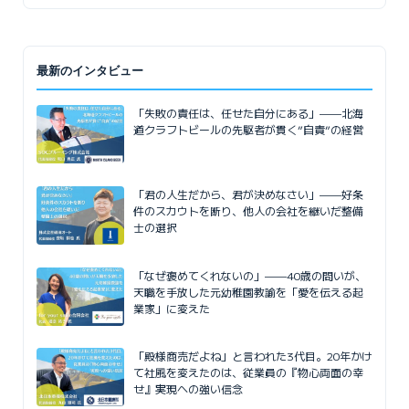
最新のインタビュー
「失敗の責任は、任せた自分にある」——北海
道クラフトビールの先駆者が貫く”自責”の経営
「君の人生だから、君が決めなさい」——好条
件のスカウトを断り、他人の会社を継いだ整備
士の選択
「なぜ褒めてくれないの」——40歳の問いが、
天職を手放した元幼稚園教諭を「愛を伝える起
業家」に変えた
「殿様商売だよね」と言われた3代目。20年かけ
て社風を変えたのは、従業員の『物心両面の幸
せ』実現への強い信念