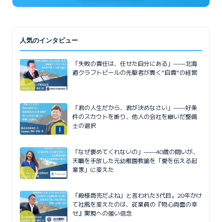
人気のインタビュー
「失敗の責任は、任せた自分にある」——北海
道クラフトビールの先駆者が貫く”自責”の経営
「君の人生だから、君が決めなさい」——好条
件のスカウトを断り、他人の会社を継いだ整備
士の選択
「なぜ褒めてくれないの」——40歳の問いが、
天職を手放した元幼稚園教諭を「愛を伝える起
業家」に変えた
「殿様商売だよね」と言われた3代目。20年かけ
て社風を変えたのは、従業員の『物心両面の幸
せ』実現への強い信念