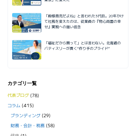
「殿様商売だよね」と言われた3代目。20年かけ
て社風を変えたのは、従業員の『物心両面の幸
せ』実現への強い信念
「福祉だから買って」とは言わない。北海道の
パティスリーが貫く“作り手のプライド”
カテゴリ一覧
代表ブログ
(78)
コラム
(415)
ブランディング
(29)
財務・会計・税務
(58)
健康
(1)