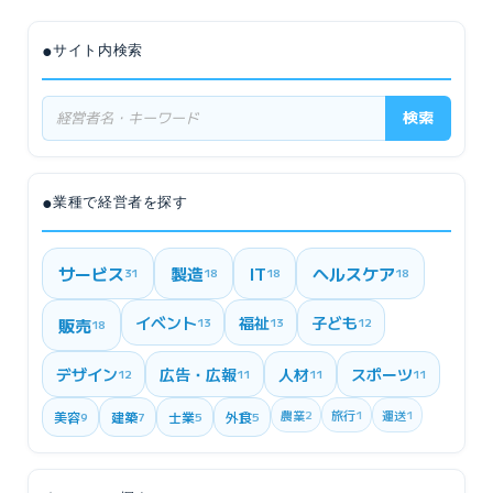
●
サイト内検索
検索
●
業種で経営者を探す
サービス
製造
IT
ヘルスケア
31
18
18
18
イベント
福祉
子ども
販売
13
13
12
18
デザイン
広告・広報
人材
スポーツ
12
11
11
11
農業
2
旅行
1
運送
1
美容
建築
士業
外食
9
7
5
5