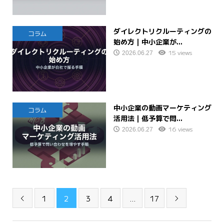
ダイレクトリクルーティングの
コラム
始め方｜中小企業が...
15 views
2026.06.27
中小企業の動画マーケティング
コラム
活用法｜低予算で問...
16 views
2026.06.27
1
2
3
4
…
17

