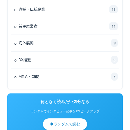
○
老舗・伝統企業
13
○
若手経営者
11
○
海外展開
8
○
DX推進
5
○
M&A・買収
3
何となく読みたい気分なら
ランダムでインタビュー記事を1本ピックアップ
◆
ランダムで読む