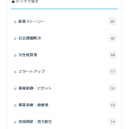
★
テーマで探す
○
創業ストーリー
82
○
社会課題解決
42
○
女性経営者
38
○
スタートアップ
17
○
事業転換・ピボット
15
○
事業承継・後継者
14
○
地域貢献・地方創生
14