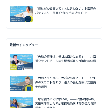
「福祉だから買って」とは言わない。北海道の
パティスリーが貫く“作り手のプライド”
最新のインタビュー
「失敗の責任は、任せた自分にある」——北海
道クラフトビールの先駆者が貫く”自責”の経営
「君の人生だから、君が決めなさい」——好条
件のスカウトを断り、他人の会社を継いだ整備
士の選択
「なぜ褒めてくれないの」——40歳の問いが、
天職を手放した元幼稚園教諭を「愛を伝える起
業家」に変えた