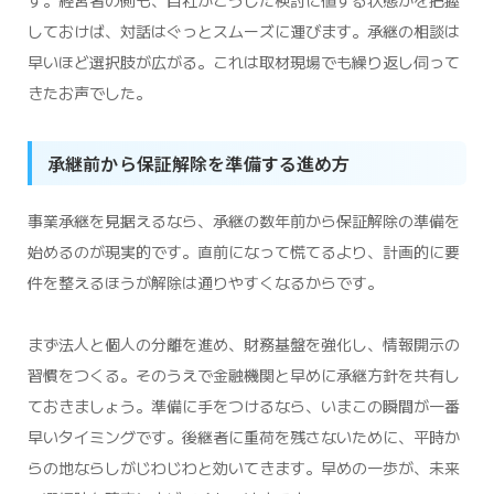
す。経営者の側も、自社がこうした検討に値する状態かを把握
しておけば、対話はぐっとスムーズに運びます。承継の相談は
早いほど選択肢が広がる。これは取材現場でも繰り返し伺って
きたお声でした。
承継前から保証解除を準備する進め方
事業承継を見据えるなら、承継の数年前から保証解除の準備を
始めるのが現実的です。直前になって慌てるより、計画的に要
件を整えるほうが解除は通りやすくなるからです。
まず法人と個人の分離を進め、財務基盤を強化し、情報開示の
習慣をつくる。そのうえで金融機関と早めに承継方針を共有し
ておきましょう。準備に手をつけるなら、いまこの瞬間が一番
早いタイミングです。後継者に重荷を残さないために、平時か
らの地ならしがじわじわと効いてきます。早めの一歩が、未来