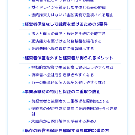
ガイドラインを策定した主体と公表の経緯
►
法的拘束力はないが金融実務で重視される理由
►
経営者保証なしで融資を受けるための3要件
2
法人と個人の資産・経理を明確に分離する
►
返済能力を裏づける財務基盤を強化する
►
金融機関へ適時適切に情報開示する
►
経営者保証を外すと経営者が得られるメリット
3
挑戦的な投資や事業転換に踏み出しやすくなる
►
後継者へ会社を引き継ぎやすくなる
►
万一の廃業時に個人破産を避けやすくなる
►
事業承継時の特則と保証の二重取り防止
4
前経営者と後継者の二重徴求を原則禁止する
►
後継者の保証を求める前に金融機関が行うべき検
►
討
承継前から保証解除を準備する進め方
►
既存の経営者保証を解除する具体的な進め方
5