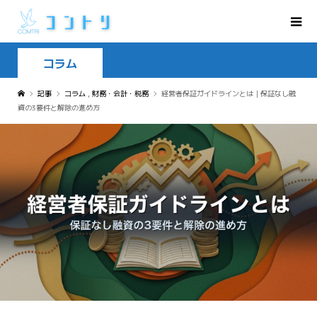
コラム
記事
コラム
,
財務・会計・税務
経営者保証ガイドラインとは｜保証なし融
資の3要件と解除の進め方