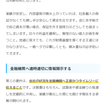
な判断材料となります。
業績が安定し、内部留保が積み上がっていれば、社長個人の保
証がなくても貸し手は安心して資金を出せます。逆に赤字続き
で自己資本が薄い場合、保証を外す説得力はどうしても弱まっ
てしまいます。日々の利益を確保し、無理のない借入計画を保
つこと。地道に見えても、これが財務基盤を厚くする王道にほ
かなりません。一朝一夕では難しくとも、積み重ねが必ず効い
てきます。
金融機関へ適時適切に情報開示する
第三の要件は、
会社の状況を金融機関へ正直かつタイムリーに
伝えること
です。決算書はもちろん、試算表や資金繰りの見通
しを定期的に共有し、業績が悪化した際にも隠さず報告する姿
勢が問われます。