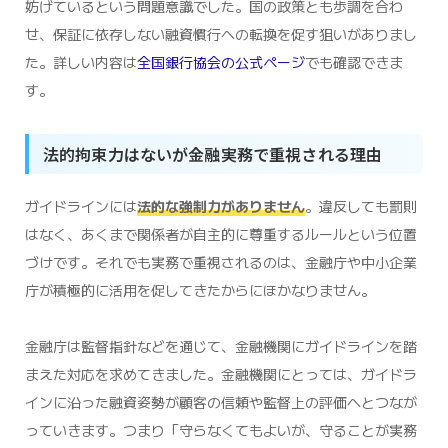
妨げているという問題意識でした。国の政策とも歩調を合わ
せ、保証に依存しない融資慣行への転換を促す狙いがありまし
た。詳しい内容は
全国銀行協会の公式ページ
でも確認できま
す。
法的拘束力はないが金融実務で重視される理由
ガイドラインには
法的な強制力がありません
。違反しても罰則
はなく、あくまで関係者が自主的に尊重するルールという位置
づけです。それでも実務で重視されるのは、金融庁や中小企業
庁が積極的に活用を促してきたからにほかなりません。
金融庁は監督指針などを通じて、金融機関にガイドラインを踏
まえた対応を求めてきました。金融機関にとっては、ガイドラ
インに沿った融資姿勢が顧客の信頼や監督上の評価へとつなが
っていきます。つまり「守らなくてもよいが、守ることが実務