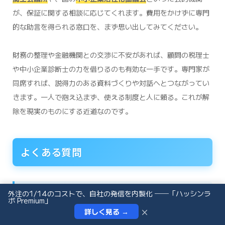
が、保証に関する相談に応じてくれます。費用をかけずに専門
的な助言を得られる窓口を、まず思い出してみてください。
財務の整理や金融機関との交渉に不安があれば、顧問の税理士
や中小企業診断士の力を借りるのも有効な一手です。専門家が
同席すれば、説得力のある資料づくりや対話へとつながってい
きます。一人で抱え込まず、使える制度と人に頼る。これが解
除を現実のものにする近道なのです。
よくある質問
経営者保証に関するガイドラインに法的な強制力
外注の1/14のコストで、自社の発信を内製化 ──「ハッシンラ
ボ Premium」
はありますか。
×
詳しく見る →
インタビュー依頼
お問い合わせ