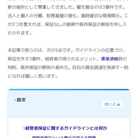
断の指針として尊重してきました。鍵を握るのは3要件です。
法人と個人の分離、財務基盤の強化、適時適切な情報開示。こ
の3つを整えれば、保証なしの融資や既存保証の解除を申し入
れられます。
本記事で扱うのは、次の5点です。ガイドラインの位置づけ、
保証を外す3要件、経営者が得られるメリット、
事業承継
時の
特則、既存保証の解除の進め方。自社の資金調達を見直す一助
になれば嬉しく思います。
≡
目次
閉じる ▲
経営者保証に関するガイドラインとは何か
1
経営者保証という慣行が抱える問題
►