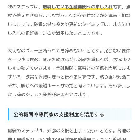
次のステップは、
取引している金融機関への申し入れ
です。点
検で整えた状態を示しながら、保証を外せないかを率直に相談
しましょう。融資の借り換えや更新のタイミングは、まさに申
し入れの絶好機。逃さず活用したいところです。
大切なのは、一度断られても諦めないことです。足りない要件
を一つずつ埋め、開示を続けながら対話を重ねれば、状況は少
しずつ動いていきます。金融機関も顧客との関係を大切にしま
すから、誠実な姿勢はきっと伝わるはずです。粘り強い対話こ
そが、解除への最短ルートなのだと考えています。焦らず、し
かし諦めず。この姿勢が結果を分けます。
公的機関や専門家の支援制度を活用する
最後のステップは、外部の支援を上手に使うことです。各地の
商工会議所
や、国の
中小企業活性化協議会
といった公的機関