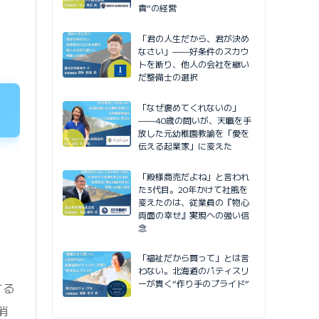
責”の経営
「君の人生だから、君が決め
なさい」——好条件のスカウ
トを断り、他人の会社を継い
だ整備士の選択
「なぜ褒めてくれないの」
——40歳の問いが、天職を手
放した元幼稚園教諭を「愛を
伝える起業家」に変えた
「殿様商売だよね」と言われ
た3代目。20年かけて社風を
変えたのは、従業員の『物心
両面の幸せ』実現への強い信
念
「福祉だから買って」とは言
わない。北海道のパティスリ
ーが貫く“作り手のプライド”
する
消