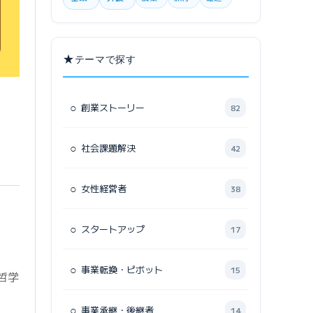
★
テーマで探す
○
創業ストーリー
82
○
社会課題解決
42
○
女性経営者
38
○
スタートアップ
17
○
事業転換・ピボット
15
哲学
○
事業承継・後継者
14