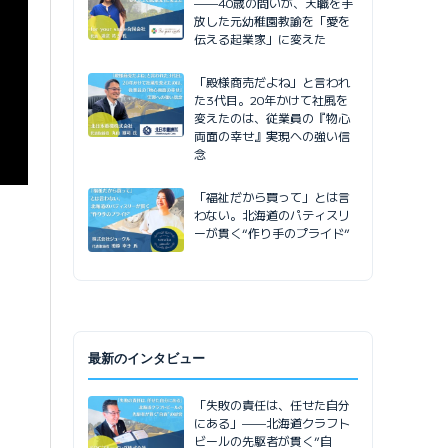
——40歳の問いが、天職を手
放した元幼稚園教諭を「愛を
伝える起業家」に変えた
「殿様商売だよね」と言われ
た3代目。20年かけて社風を
変えたのは、従業員の『物心
両面の幸せ』実現への強い信
念
「福祉だから買って」とは言
わない。北海道のパティスリ
ーが貫く“作り手のプライド”
最新のインタビュー
「失敗の責任は、任せた自分
にある」——北海道クラフト
ビールの先駆者が貫く”自