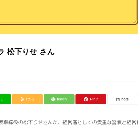
 松下りせ さん
NE
RSS
feedly
Pin it
note
表取締役の松下りせさんが、経営者としての貴重な習慣と経営