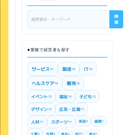
検
索
●
業種で経営者を探す
サービス
製造
IT
31
18
18
ヘルスケア
販売
18
18
イベント
福祉
子ども
13
13
12
デザイン
広告・広報
12
11
美容
建築
人材
スポーツ
9
7
11
11
士業
外食
5
5
農業
2
旅行
1
運送
1