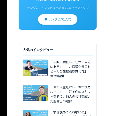
ランダムでインタビュー記事を1本ピックアップ
◆
ランダムで読む
人気のインタビュー
「失敗の責任は、任せた自分
にある」——北海道クラフト
ビールの先駆者が貫く”自
責”の経営
「君の人生だから、君が決め
なさい」——好条件のスカウ
トを断り、他人の会社を継い
だ整備士の選択
「なぜ褒めてくれないの」