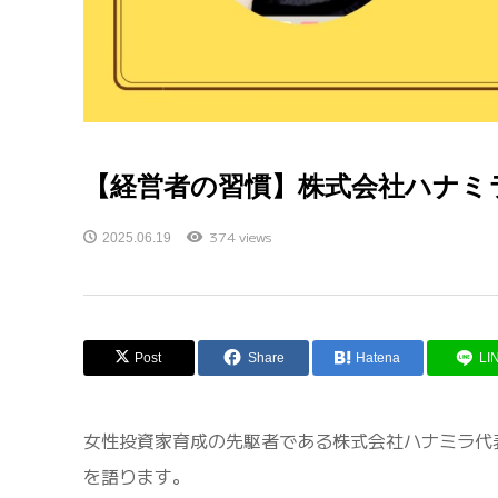
【経営者の習慣】株式会社ハナミラ
374 views
2025.06.19
Post
Share
Hatena
LI
女性投資家育成の先駆者である株式会社ハナミラ代
を語ります。