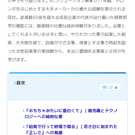
た声でそう語ります。ECソリューション事業で17年間、デロ
ンギをはじめとする大手メーカーから絶大な信頼を寄せられる
同社。従業員60名を超える成長企業の代表が辿り着いた経営哲
学の根底には、創業時の壮絶な挫折体験がありました。必要と
してくれる人がいるはずと思い、やりたかった事で起業した結
果、大失敗を経て、自身ができる事、得意とする事で再起を図
った女性起業家の実体験から、本当に価値ある事業とは何かを
学びます。
≡
目次
閉じる ▲
「おもちゃみたいに面白くて」｜商売魂とテクノ
1
ロジーへの純粋な愛
「始発で行って終電で帰る」｜若き日に刻まれた
2
『正しさ』への執着