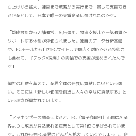
ち上げから拡大、運営まで戦略から実行まで一貫して支援でき
る企業として、日本で唯一の受賞企業に選ばれたのです。
「戦略設計から店舗運営、広告運用、物流支援まで一気通貫で
サポートする体制が評価されました。独自のデータ分析基盤
や、ECモールから自社ECサイトまで幅広く対応できる技術力
も含めて、『テック×現場』の両輪での支援が認められたんで
す」
個社の利益を超えて、業界全体の発展に貢献したいという想
い。そこには「新しい価値を創造し人々の幸せに貢献する」と
いう理念が貫かれています。
「マッキンゼーの調査によると、EC（電子商取引）市場はAI業
界よりも成長が見込まれる産業として第1位に挙げられていま
す。これからもEC業界はどんどん拡大していくでしょうし、企