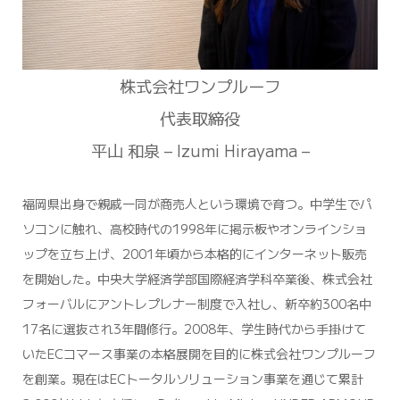
株式会社ワンプルーフ
代表取締役
平山 和泉 – Izumi Hirayama –
福岡県出身で親戚一同が商売人という環境で育つ。中学生でパ
ソコンに触れ、高校時代の1998年に掲示板やオンラインショ
ップを立ち上げ、2001年頃から本格的にインターネット販売
を開始した。中央大学経済学部国際経済学科卒業後、株式会社
フォーバルにアントレプレナー制度で入社し、新卒約300名中
17名に選抜され3年間修行。2008年、学生時代から手掛けて
いたECコマース事業の本格展開を目的に株式会社ワンプルーフ
を創業。現在はECトータルソリューション事業を通じて累計