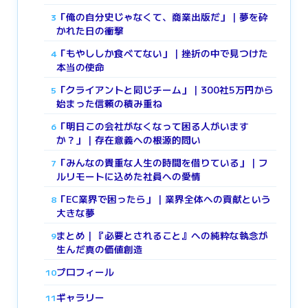
「俺の自分史じゃなくて、商業出版だ」｜夢を砕
3
かれた日の衝撃
「もやししか食べてない」｜挫折の中で見つけた
4
本当の使命
「クライアントと同じチーム」｜300社5万円から
5
始まった信頼の積み重ね
「明日この会社がなくなって困る人がいます
6
か？」｜存在意義への根源的問い
「みんなの貴重な人生の時間を借りている」｜フ
7
ルリモートに込めた社員への愛情
「EC業界で困ったら」｜業界全体への貢献という
8
大きな夢
まとめ｜『必要とされること』への純粋な執念が
9
生んだ真の価値創造
プロフィール
10
ギャラリー
11