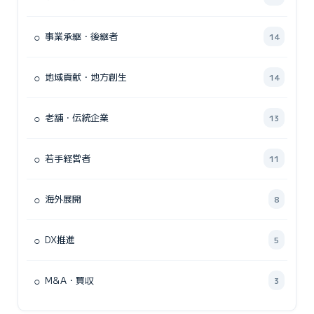
○
事業承継・後継者
14
○
地域貢献・地方創生
14
○
老舗・伝統企業
13
○
若手経営者
11
○
海外展開
8
○
DX推進
5
○
M&A・買収
3