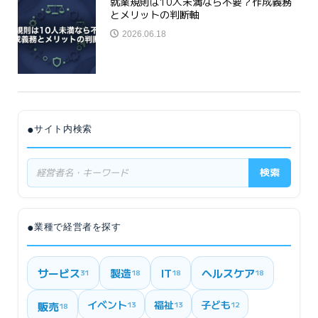
就業規則は10人未満なら不要？作成義務
とメリットの判断軸
2026.06.18
●
サイト内検索
検索
●
業種で経営者を探す
サービス
製造
IT
ヘルスケア
31
18
18
18
イベント
福祉
子ども
販売
13
13
12
18