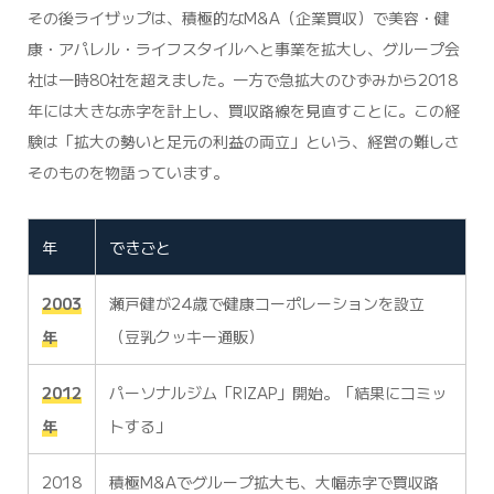
その後ライザップは、積極的なM&A（企業買収）で美容・健
康・アパレル・ライフスタイルへと事業を拡大し、グループ会
社は一時80社を超えました。一方で急拡大のひずみから2018
年には大きな赤字を計上し、買収路線を見直すことに。この経
験は「拡大の勢いと足元の利益の両立」という、経営の難しさ
そのものを物語っています。
年
できごと
2003
瀬戸健が24歳で健康コーポレーションを設立
年
（豆乳クッキー通販）
2012
パーソナルジム「RIZAP」開始。「結果にコミッ
年
トする」
2018
積極M&Aでグループ拡大も、大幅赤字で買収路