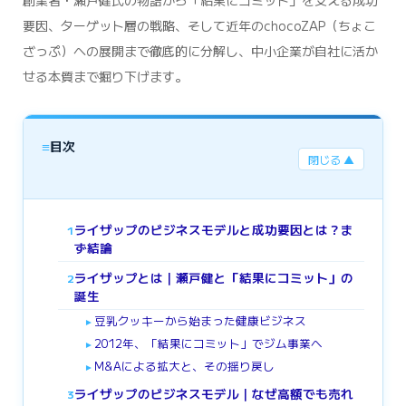
創業者・瀬戸健氏の物語から「結果にコミット」を支える成功
要因、ターゲット層の戦略、そして近年のchocoZAP（ちょこ
ざっぷ）への展開まで徹底的に分解し、中小企業が自社に活か
せる本質まで掘り下げます。
≡
目次
閉じる ▲
ライザップのビジネスモデルと成功要因とは？ま
1
ず結論
ライザップとは｜瀬戸健と「結果にコミット」の
2
誕生
豆乳クッキーから始まった健康ビジネス
►
2012年、「結果にコミット」でジム事業へ
►
M&Aによる拡大と、その揺り戻し
►
ライザップのビジネスモデル｜なぜ高額でも売れ
3