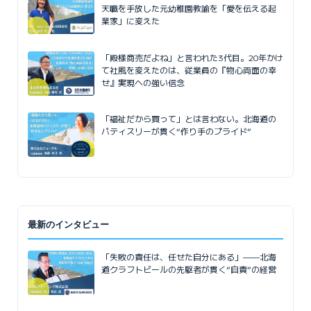
天職を手放した元幼稚園教諭を「愛を伝える起
業家」に変えた
「殿様商売だよね」と言われた3代目。20年かけ
て社風を変えたのは、従業員の『物心両面の幸
せ』実現への強い信念
「福祉だから買って」とは言わない。北海道の
パティスリーが貫く“作り手のプライド”
最新のインタビュー
「失敗の責任は、任せた自分にある」——北海
道クラフトビールの先駆者が貫く”自責”の経営