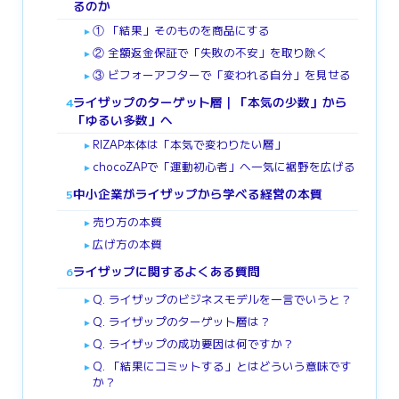
るのか
① 「結果」そのものを商品にする
►
② 全額返金保証で「失敗の不安」を取り除く
►
③ ビフォーアフターで「変われる自分」を見せる
►
ライザップのターゲット層｜「本気の少数」から
4
「ゆるい多数」へ
RIZAP本体は「本気で変わりたい層」
►
chocoZAPで「運動初心者」へ一気に裾野を広げる
►
中小企業がライザップから学べる経営の本質
5
売り方の本質
►
広げ方の本質
►
ライザップに関するよくある質問
6
Q. ライザップのビジネスモデルを一言でいうと？
►
Q. ライザップのターゲット層は？
►
Q. ライザップの成功要因は何ですか？
►
Q. 「結果にコミットする」とはどういう意味です
►
か？