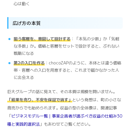
心は動く
広げ方の本質
狙う客層を、意図して設計する
：「本気の少数」か「気軽
な多数」か。価格と客層をセットで設計すると、ぶれない
戦略になる
第2の入口を作る
：chocoZAPのように、本体とは違う価格
帯・客層への入口を用意すると、これまで届かなかった人
に出会える
巨大グループの話に見えて、その本質は規模を問いません。
「結果を売り、不安を保証で消す」
という発想は、町の小さな
商売からでも始められます。収益の型の全体像は、関連記事
「
ビジネスモデル一覧｜事業企画者が選ぶべき収益の仕組み30
種と実践的選択法
」もあわせてご覧ください。