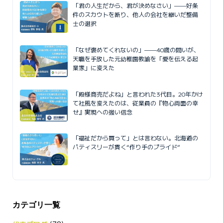
「君の人生だから、君が決めなさい」——好条
件のスカウトを断り、他人の会社を継いだ整備
士の選択
「なぜ褒めてくれないの」——40歳の問いが、
天職を手放した元幼稚園教諭を「愛を伝える起
業家」に変えた
「殿様商売だよね」と言われた3代目。20年かけ
て社風を変えたのは、従業員の『物心両面の幸
せ』実現への強い信念
「福祉だから買って」とは言わない。北海道の
パティスリーが貫く“作り手のプライド”
カテゴリ一覧