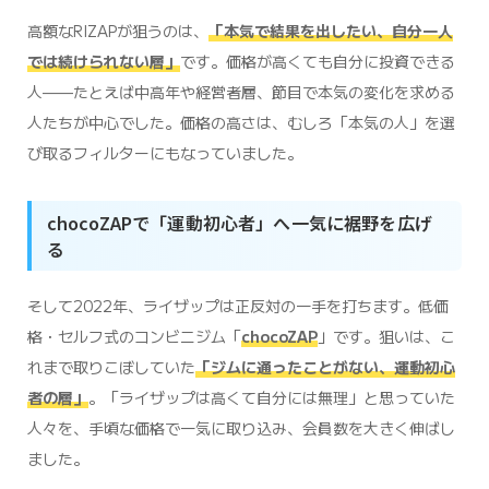
高額なRIZAPが狙うのは、
「本気で結果を出したい、自分一人
では続けられない層」
です。価格が高くても自分に投資できる
人——たとえば中高年や経営者層、節目で本気の変化を求める
人たちが中心でした。価格の高さは、むしろ「本気の人」を選
び取るフィルターにもなっていました。
chocoZAPで「運動初心者」へ一気に裾野を広げ
る
そして2022年、ライザップは正反対の一手を打ちます。低価
格・セルフ式のコンビニジム「
chocoZAP
」です。狙いは、こ
れまで取りこぼしていた
「ジムに通ったことがない、運動初心
者の層」
。「ライザップは高くて自分には無理」と思っていた
人々を、手頃な価格で一気に取り込み、会員数を大きく伸ばし
ました。