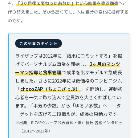
を、
「2ヶ月後に変わったあなた」という結果を売る商売
へと
作り替えました。だから高くても、人は自分の変化に投資する
のです。
ライザップは2012年に「結果にコミットする」を掲
げてパーソナルジム事業を開始し、
2ヶ月のマンツ
ーマン指導と食事管理
で成果を出すモデルで急成長
しました。さらに2022年には低価格のコンビニジム
「
chocoZAP（ちょこざっぷ）
」を開始し、運動初
心者を一気に取り込んで会員数を大きく伸ばしてい
ます。「本気の少数」から「ゆるい多数」へ——タ
ーゲットを広げる二段構えが、成長の原動力です。
※出典：RIZAPグループ公表資料・瀬戸健氏 各種インタビュ
ー（2012〜2023年）