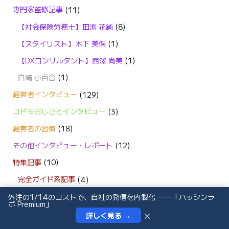
専門家監修記事
(11)
【社会保険労務士】田渕 花純
(8)
【スタイリスト】木下 美保
(1)
【DXコンサルタント】西澤 尚美
(1)
白崎 小百合
(1)
経営者インタビュー
(129)
コドモおしごとインタビュー
(3)
経営者の習慣
(18)
その他インタビュー・レポート
(12)
特集記事
(10)
完全ガイド系記事
(4)
コントリくんの学び
(2)
外注の1/14のコストで、自社の発信を内製化 ──「ハッシンラ
ボ Premium」
イベントレポート
(3)
×
詳しく見る →
インタビュー依頼
お問い合わせ