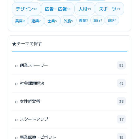
デザイン
広告・広報
人材
スポーツ
12
11
11
11
農業
2
旅行
1
運送
1
美容
建築
士業
外食
9
7
5
5
★
テーマで探す
○
創業ストーリー
82
○
社会課題解決
42
○
女性経営者
38
○
スタートアップ
17
○
事業転換・ピボット
15