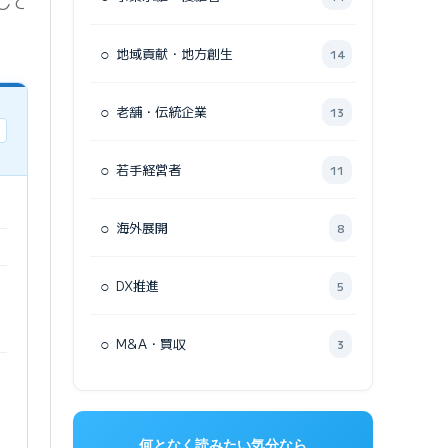
して
○
地域貢献・地方創生
14
○
老舗・伝統企業
13
○
若手経営者
11
○
海外展開
8
○
DX推進
5
○
M&A・買収
3
何となく読みたい気分なら