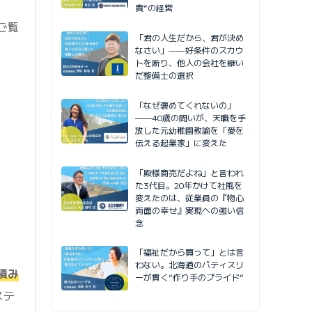
責”の経営
ご覧
「君の人生だから、君が決め
なさい」——好条件のスカウ
トを断り、他人の会社を継い
だ整備士の選択
「なぜ褒めてくれないの」
——40歳の問いが、天職を手
放した元幼稚園教諭を「愛を
伝える起業家」に変えた
「殿様商売だよね」と言われ
た3代目。20年かけて社風を
変えたのは、従業員の『物心
両面の幸せ』実現への強い信
念
「福祉だから買って」とは言
わない。北海道のパティスリ
積み
ーが貫く“作り手のプライド”
ステ