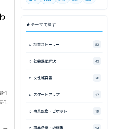
わ
★
テーマで探す
○
創業ストーリー
82
○
社会課題解決
42
○
女性経営者
38
能性
○
スタートアップ
17
度作
○
事業転換・ピボット
15
○
事業承継・後継者
14