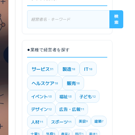
検
索
●
業種で経営者を探す
サービス
製造
IT
31
18
18
ヘルスケア
販売
18
18
イベント
福祉
子ども
13
13
12
デザイン
広告・広報
12
11
美容
建築
人材
スポーツ
9
7
11
11
士業
外食
5
5
農業
2
旅行
1
運送
1