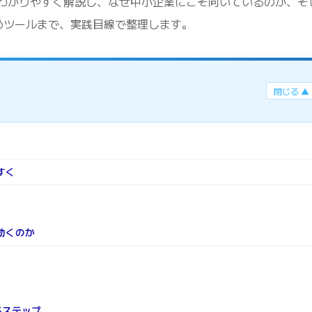
わかりやすく解説し、なぜ中小企業にこそ向いているのか、そ
めツールまで、実践目線で整理します。
閉じる ▲
すく
効くのか
5ステップ