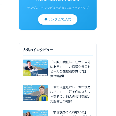
ランダムでインタビュー記事を1本ピックアップ
◆
ランダムで読む
人気のインタビュー
「失敗の責任は、任せた自分
にある」——北海道クラフト
ビールの先駆者が貫く”自
責”の経営
「君の人生だから、君が決め
なさい」——好条件のスカウ
トを断り、他人の会社を継い
だ整備士の選択
「なぜ褒めてくれないの」