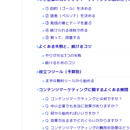
① 目的（ゴール）を決める
►
② 読者（ペルソナ）を決める
►
③ 発信の場とテーマを選ぶ
►
④ 続けられる体制で作る
►
⑤ 測って、改善する
►
よくある失敗と、続けるコツ
5
やりがちな3つの失敗
►
続けるためのコツ
►
役立つツール（予算別）
6
まずは無料ツールから始める
►
コンテンツマーケティングに関するよくある質問
7
Q. コンテンツマーケティングとは何ですか？
►
Q. 中小企業でも本当に効果がありますか？
►
Q. 何から始めればいいですか？
►
Q. 効果が出るまでどのくらいかかりますか？
►
Q. コンテンツマーケティングの費用対効果はど
►