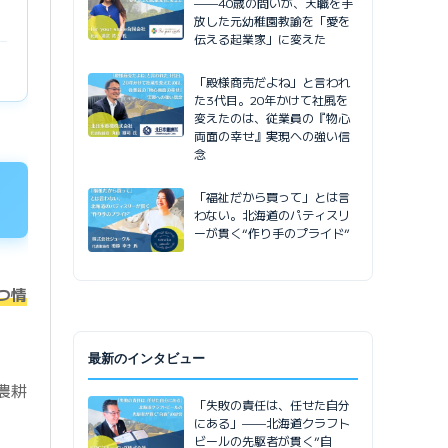
——40歳の問いが、天職を手
放した元幼稚園教諭を「愛を
伝える起業家」に変えた
「殿様商売だよね」と言われ
た3代目。20年かけて社風を
変えたのは、従業員の『物心
両面の幸せ』実現への強い信
念
「福祉だから買って」とは言
わない。北海道のパティスリ
ーが貫く“作り手のプライド”
つ情
最新のインタビュー
農耕
「失敗の責任は、任せた自分
にある」——北海道クラフト
ビールの先駆者が貫く”自