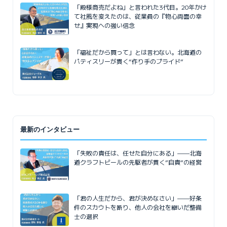
「殿様商売だよね」と言われた3代目。20年かけ
て社風を変えたのは、従業員の『物心両面の幸
せ』実現への強い信念
「福祉だから買って」とは言わない。北海道の
パティスリーが貫く“作り手のプライド”
最新のインタビュー
「失敗の責任は、任せた自分にある」——北海
道クラフトビールの先駆者が貫く”自責”の経営
「君の人生だから、君が決めなさい」——好条
件のスカウトを断り、他人の会社を継いだ整備
士の選択