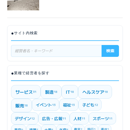
●
サイト内検索
検索
●
業種で経営者を探す
サービス
製造
IT
ヘルスケア
31
18
18
18
イベント
福祉
子ども
販売
13
13
12
18
デザイン
広告・広報
人材
スポーツ
12
11
11
11
農業
2
旅行
1
運送
1
美容
建築
士業
外食
9
7
5
5