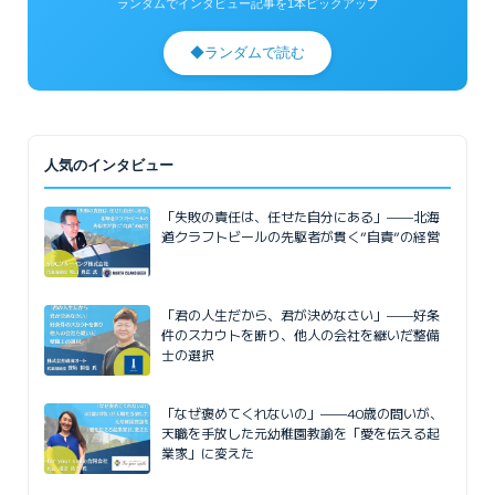
ランダムでインタビュー記事を1本ピックアップ
◆
ランダムで読む
人気のインタビュー
「失敗の責任は、任せた自分にある」——北海
道クラフトビールの先駆者が貫く”自責”の経営
「君の人生だから、君が決めなさい」——好条
件のスカウトを断り、他人の会社を継いだ整備
士の選択
「なぜ褒めてくれないの」——40歳の問いが、
天職を手放した元幼稚園教諭を「愛を伝える起
業家」に変えた