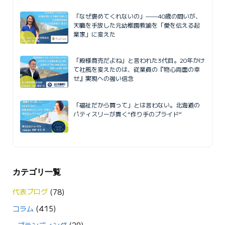
「なぜ褒めてくれないの」——40歳の問いが、
天職を手放した元幼稚園教諭を「愛を伝える起
業家」に変えた
「殿様商売だよね」と言われた3代目。20年かけ
て社風を変えたのは、従業員の『物心両面の幸
せ』実現への強い信念
「福祉だから買って」とは言わない。北海道の
パティスリーが貫く“作り手のプライド”
カテゴリ一覧
代表ブログ
(78)
コラム
(415)
ブランディング
(29)