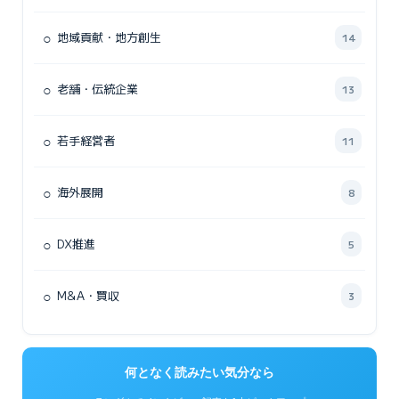
○
地域貢献・地方創生
14
○
老舗・伝統企業
13
○
若手経営者
11
○
海外展開
8
○
DX推進
5
○
M&A・買収
3
何となく読みたい気分なら