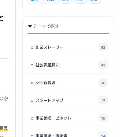
と
★
テーマで探す
○
創業ストーリー
82
○
社会課題解決
42
○
女性経営者
38
の空
○
スタートアップ
17
○
事業転換・ピボット
15
使え
○
事業承継・後継者
14