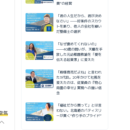
責”の経営
「君の人生だから、君が決め
なさい」——好条件のスカウ
トを断り、他人の会社を継い
だ整備士の選択
「なぜ褒めてくれないの」
——40歳の問いが、天職を手
放した元幼稚園教諭を「愛を
伝える起業家」に変えた
「殿様商売だよね」と言われ
た3代目。20年かけて社風を
変えたのは、従業員の『物心
両面の幸せ』実現への強い信
念
「福祉だから買って」とは言
わない。北海道のパティスリ
空気
ーが貫く“作り手のプライド”
へ