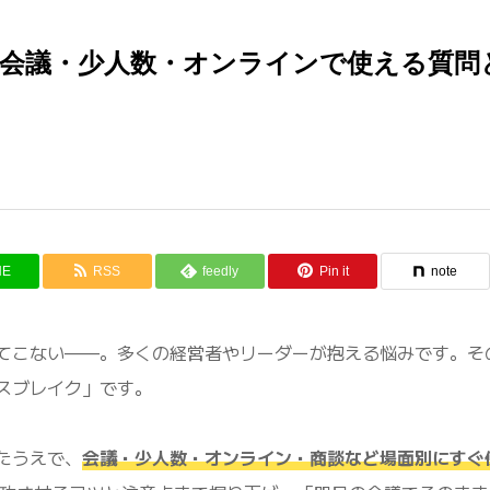
｜会議・少人数・オンラインで使える質問
NE
RSS
feedly
Pin it
note
てこない——。多くの経営者やリーダーが抱える悩みです。そ
スブレイク」です。
たうえで、
会議・少人数・オンライン・商談など場面別にすぐ