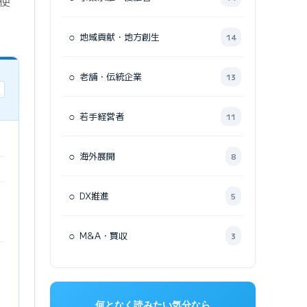
使
○
地域貢献・地方創生
14
○
老舗・伝統企業
13
○
若手経営者
11
○
海外展開
8
○
DX推進
5
○
M&A・買収
3
何となく読みたい気分なら