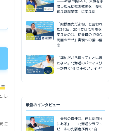
——40歳の問いが、天職を手
放した元幼稚園教諭を「愛を
伝える起業家」に変えた
「殿様商売だよね」と言われ
た3代目。20年かけて社風を
変えたのは、従業員の『物心
両面の幸せ』実現への強い信
念
「福祉だから買って」とは言
わない。北海道のパティスリ
ーが貫く“作り手のプライド”
ス＝
とし
最新のインタビュー
「失敗の責任は、任せた自分
果に
にある」——北海道クラフト
ビールの先駆者が貫く”自