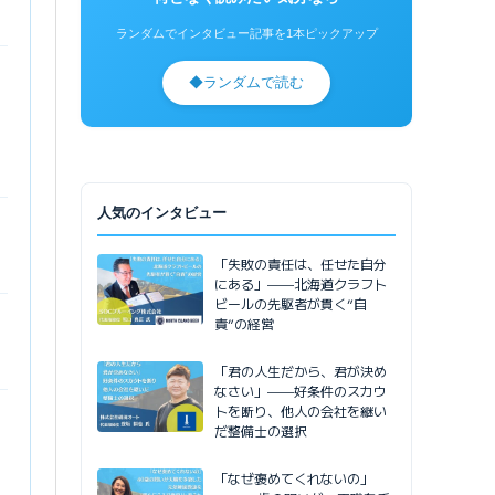
ランダムでインタビュー記事を1本ピックアップ
◆
ランダムで読む
人気のインタビュー
「失敗の責任は、任せた自分
にある」——北海道クラフト
ビールの先駆者が貫く”自
責”の経営
「君の人生だから、君が決め
なさい」——好条件のスカウ
トを断り、他人の会社を継い
だ整備士の選択
「なぜ褒めてくれないの」