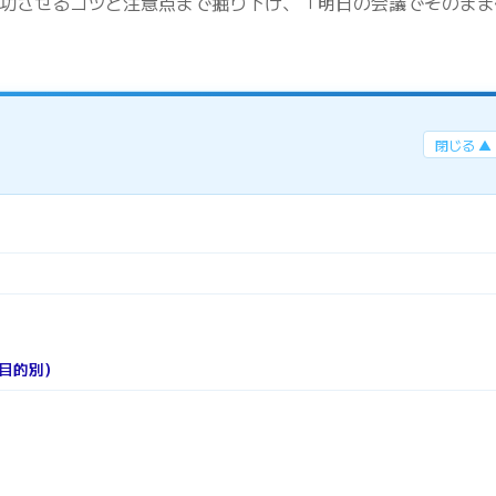
功させるコツと注意点まで掘り下げ、「明日の会議でそのまま
閉じる ▲
目的別）