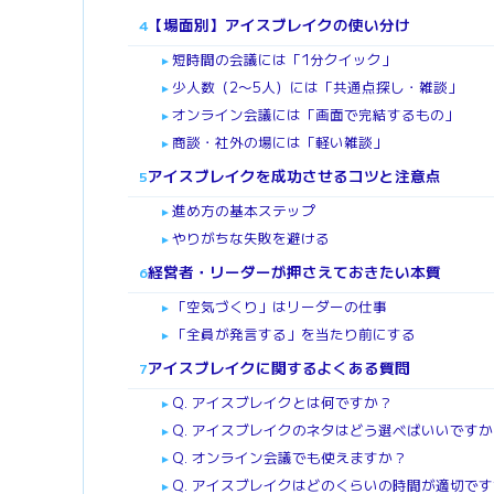
【場面別】アイスブレイクの使い分け
4
短時間の会議には「1分クイック」
►
少人数（2〜5人）には「共通点探し・雑談」
►
オンライン会議には「画面で完結するもの」
►
商談・社外の場には「軽い雑談」
►
アイスブレイクを成功させるコツと注意点
5
進め方の基本ステップ
►
やりがちな失敗を避ける
►
経営者・リーダーが押さえておきたい本質
6
「空気づくり」はリーダーの仕事
►
「全員が発言する」を当たり前にする
►
アイスブレイクに関するよくある質問
7
Q. アイスブレイクとは何ですか？
►
Q. アイスブレイクのネタはどう選べばいいです
►
Q. オンライン会議でも使えますか？
►
Q. アイスブレイクはどのくらいの時間が適切で
►