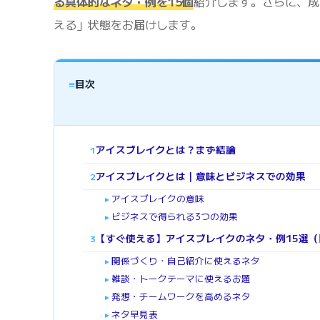
る具体的なネタ・例を15個
紹介します。さらに、成
える」状態をお届けします。
≡
目次
アイスブレイクとは？まず結論
1
アイスブレイクとは｜意味とビジネスでの効果
2
アイスブレイクの意味
►
ビジネスで得られる3つの効果
►
【すぐ使える】アイスブレイクのネタ・例15選（
3
関係づくり・自己紹介に使えるネタ
►
雑談・トークテーマに使えるお題
►
発想・チームワークを高めるネタ
►
ネタ早見表
►