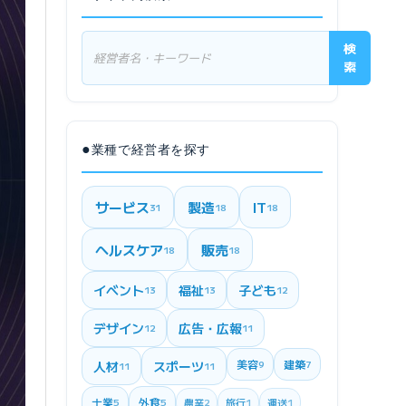
検
索
●
業種で経営者を探す
サービス
製造
IT
31
18
18
ヘルスケア
販売
18
18
イベント
福祉
子ども
13
13
12
デザイン
広告・広報
12
11
美容
建築
人材
スポーツ
9
7
11
11
士業
外食
5
5
農業
2
旅行
1
運送
1