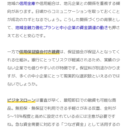
地域の
信用金庫
や信用組合は、地元企業との関係を重視する傾
向があります。日頃からコミュニケーションを取っておくこと
が成功のカギとなるでしょう。こうした関係づくりの背景とし
て、
地域金融力強化プランと中小企業の資金調達の動き
も押さ
えておくと安心です。
一方で
信用保証協会付き融資
は、保証協会が保証人となってく
れる仕組み。銀行にとってリスクが軽減されるため、実績の少
ない企業でも借りやすいのが特徴です。保証料が別途かかりま
すが、多くの中小企業にとって現実的な選択肢といえるのでは
ないでしょうか。
ビジネスローン
は審査が早く、最短即日での融資も可能な商
品。無担保・無保証で利用できる手軽さがある反面、金利が
5〜18%程度と高めに設定されている点には注意が必要です
ね。急な資金需要に対応する「つなぎ資金」として活用するの