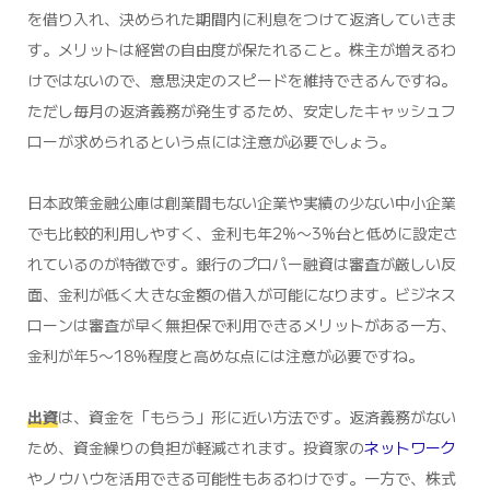
を借り入れ、決められた期間内に利息をつけて返済していきま
す。メリットは経営の自由度が保たれること。株主が増えるわ
けではないので、意思決定のスピードを維持できるんですね。
ただし毎月の返済義務が発生するため、安定したキャッシュフ
ローが求められるという点には注意が必要でしょう。
日本政策金融公庫は創業間もない企業や実績の少ない中小企業
でも比較的利用しやすく、金利も年2%〜3%台と低めに設定さ
れているのが特徴です。銀行のプロパー融資は審査が厳しい反
面、金利が低く大きな金額の借入が可能になります。ビジネス
ローンは審査が早く無担保で利用できるメリットがある一方、
金利が年5〜18%程度と高めな点には注意が必要ですね。
出資
は、資金を「もらう」形に近い方法です。返済義務がない
ため、資金繰りの負担が軽減されます。投資家の
ネットワーク
やノウハウを活用できる可能性もあるわけです。一方で、株式