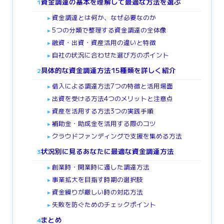
資金調達の基本を理解して最適な方法を選ぶ
1
資金調達とは何か、なぜ必要なのか
►
5つの分類で整理する資金調達の全体像
►
融資・出資・資産活用の違いと特徴
►
自社の状況に合わせた選び方のポイント
►
具体的な資金調達方法15種類を詳しく紹介
2
借入による調達方法7つの特徴と活用場面
►
出資を受ける方法4つのメリットと注意点
►
資産を活用する方法3つの実践手順
►
補助金・助成金を活用する際のコツ
►
クラウドファンディングで支援を集める方法
►
状況別に見るあなたに最適な資金調達方法
3
創業時・開業時に適した調達方法
►
事業拡大を目指す時期の選択肢
►
資金繰りが厳しい時の対応方法
►
失敗を防ぐためのチェックポイント
►
まとめ
4