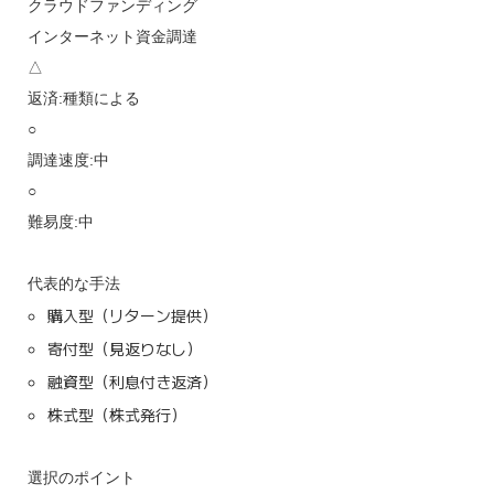
クラウドファンディング
インターネット資金調達
△
返済:種類による
○
調達速度:中
○
難易度:中
代表的な手法
購入型（リターン提供）
寄付型（見返りなし）
融資型（利息付き返済）
株式型（株式発行）
選択のポイント