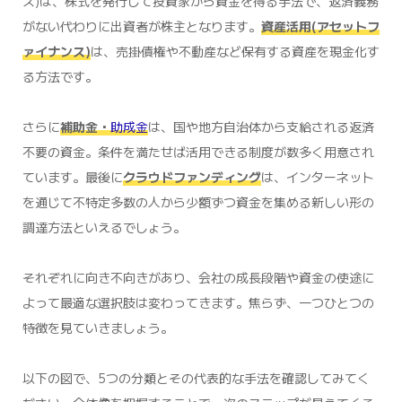
ス)は、株式を発行して投資家から資金を得る手法で、返済義務
がない代わりに出資者が株主となります。
資産活用(アセットフ
ァイナンス)
は、売掛債権や不動産など保有する資産を現金化す
る方法です。
さらに
補助金・
助成金
は、国や地方自治体から支給される返済
不要の資金。条件を満たせば活用できる制度が数多く用意され
ています。最後に
クラウドファンディング
は、インターネット
を通じて不特定多数の人から少額ずつ資金を集める新しい形の
調達方法といえるでしょう。
それぞれに向き不向きがあり、会社の成長段階や資金の使途に
よって最適な選択肢は変わってきます。焦らず、一つひとつの
特徴を見ていきましょう。
以下の図で、5つの分類とその代表的な手法を確認してみてく