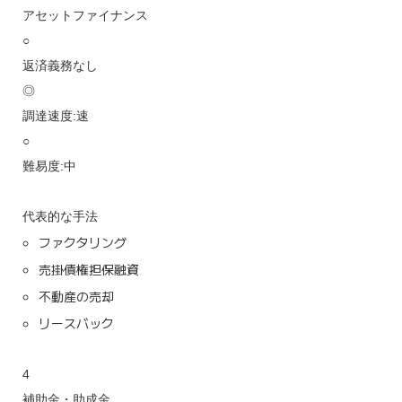
アセットファイナンス
○
返済義務なし
◎
調達速度:速
○
難易度:中
代表的な手法
ファクタリング
売掛債権担保融資
不動産の売却
リースバック
4
補助金・助成金