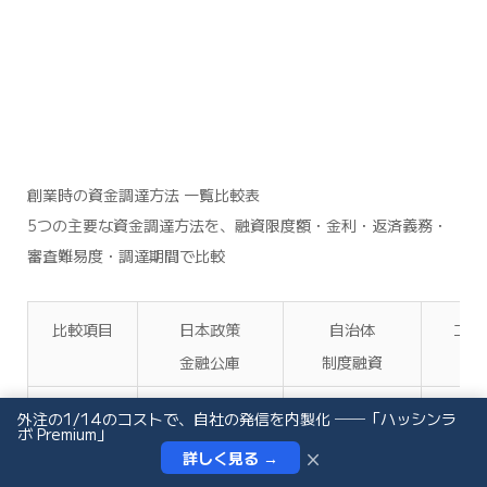
創業時の資金調達方法 一覧比較表
5つの主要な資金調達方法を、融資限度額・金利・返済義務・
審査難易度・調達期間で比較
比較項目
日本政策
自治体
エン
金融公庫
制度融資
投
融資限度額
最大7,200万円
最大3,500万円
数百万
外注の1/14のコストで、自社の発信を内製化 ──「ハッシンラ
ボ Premium」
調達額目安
運転資金は
自治体により
数千万
×
詳しく見る →
インタビュー依頼
お問い合わせ
4,800万円まで
異なる
投資家