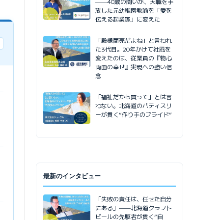
——40歳の問いが、天職を手
放した元幼稚園教諭を「愛を
伝える起業家」に変えた
「殿様商売だよね」と言われ
た3代目。20年かけて社風を
変えたのは、従業員の『物心
両面の幸せ』実現への強い信
念
「福祉だから買って」とは言
わない。北海道のパティスリ
ーが貫く“作り手のプライド”
最新のインタビュー
「失敗の責任は、任せた自分
にある」——北海道クラフト
ビールの先駆者が貫く”自