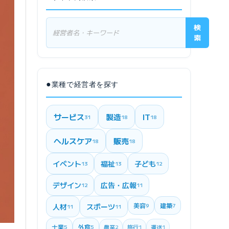
検
索
●
業種で経営者を探す
サービス
製造
IT
31
18
18
ヘルスケア
販売
18
18
イベント
福祉
子ども
13
13
12
デザイン
広告・広報
12
11
美容
建築
人材
スポーツ
9
7
11
11
士業
外食
5
5
農業
2
旅行
1
運送
1