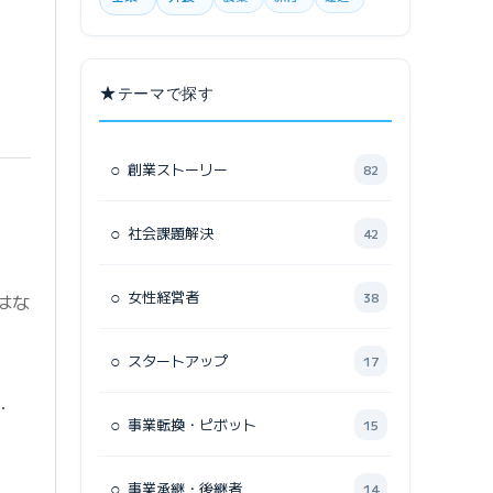
★
テーマで探す
○
創業ストーリー
82
○
社会課題解決
42
○
女性経営者
38
はな
○
スタートアップ
17
・
○
事業転換・ピボット
15
○
事業承継・後継者
14