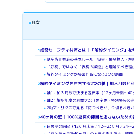
≡
目次
経営セーフティ共済とは｜「解約タイミング」を
1
倒産防止共済の基本ルール（掛金・損金算入・解
►
「節税」ではなく「課税の繰延」と理解すべき理
►
解約タイミングが経営判断になる3つの局面
►
解約タイミングを左右する2つの軸｜加入月数と
2
軸1：加入月数で決まる返戻率（12ヶ月未満〜40
►
軸2：解約年度の利益状況（黒字幅・特別損失の
►
2軸マトリクスで見る「待つべきか、今切るべき
►
40ヶ月の壁｜100%返戻の節目を逃さないための
3
返戻率の階段（12ヶ月未満／12〜23ヶ月／24〜
►
「あと数ヶ月で40ヶ月」のときの掛金停止・減額
►