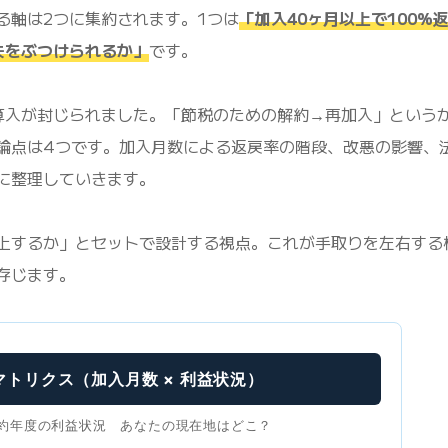
る軸は2つに集約されます。1つは
「加入40ヶ月以上で100%
失をぶつけられるか」
です。
金算入が封じられました。「節税のための解約→再加入」という
論点は4つです。加入月数による返戻率の階段、改悪の影響、
に整理していきます。
上するか」とセットで設計する視点。これが手取りを左右する
存じます。
トリクス（加入月数 × 利益状況）
約年度の利益状況 あなたの現在地はどこ？