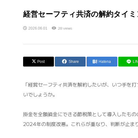
経営セーフティ共済の解約タイミン
28 views
2026.06.01
Post
Share
Hatena
LI
「経営セーフティ共済を解約したいが、いつ手を打
いでしょうか。
掛金を全額損金にできる節税策として導入したもの
2024年の制度改悪。これらが重なり、判断が止ま