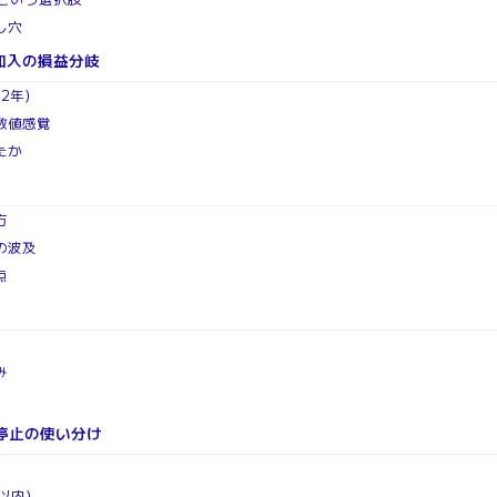
し穴
加入の損益分岐
入2年）
数値感覚
たか
方
の波及
点
み
停止の使い分け
以内）