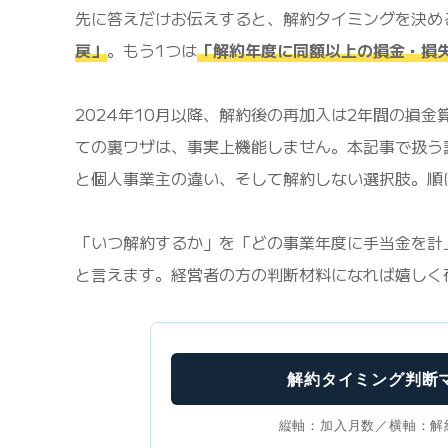
先に答えだけお伝えすると、解約タイミングを決め
戻」
。もう1つは
「解約年度に同額以上の損金・損
2024年10月以降、解約後の再加入は2年間の損
ての裏ワザは、事実上機能しません。本記事で扱う
と個人事業主の違い、そして解約しない選択肢。順
「いつ解約するか」を「どの事業年度に手当金を計
と言えます。経営者の方の判断材料になれば嬉しく
解約タイミング判断マ
縦軸：加入月数／横軸：解