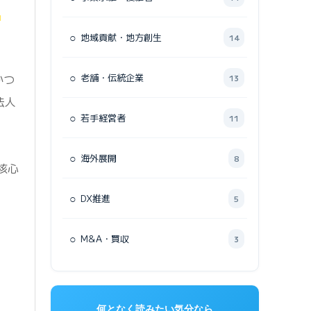
返
○
地域貢献・地方創生
14
○
老舗・伝統企業
かつ
13
法人
○
若手経営者
11
○
海外展開
8
核心
○
DX推進
5
○
M&A・買収
3
何となく読みたい気分なら