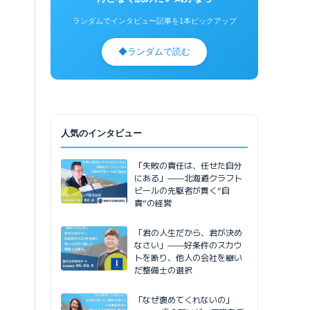
ランダムでインタビュー記事を1本ピックアップ
◆
ランダムで読む
人気のインタビュー
「失敗の責任は、任せた自分
にある」——北海道クラフト
ビールの先駆者が貫く”自
責”の経営
「君の人生だから、君が決め
なさい」——好条件のスカウ
トを断り、他人の会社を継い
だ整備士の選択
「なぜ褒めてくれないの」