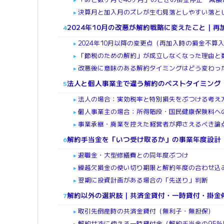
決算月と加入月のズレが生む見落としやすい落と
►
2024年10月の改悪が解約戦略に変えたこと｜再
4
2024年10月以降の変更点（再加入時の損金不算
►
「節税のための解約」が成立しなくなった理由と
►
改悪後に意味のある解約タイミングはどう変わっ
►
法人と個人事業主で違う解約のベストタイミング
5
法人の場合：実効税率と特別損失をぶつける考え
►
個人事業主の場合：所得階段・国民健康保険料へ
►
事業承継・廃業を控えた経営者が押さえるべき論
►
解約手当金を「いつ受け取るか」の事業年度設計
6
退職金・大型修繕費との同年度ぶつけ
►
繰越欠損金の使い切り期限と解約年度の合わせ込
►
翌期に投資計画がある場合の「先送り」判断
►
解約以外の選択肢｜共済金貸付・一時貸付・掛金
7
取引先倒産時の共済金貸付（無利子・無担保）
►
解約せずに使える一時貸付金（解約手当金の95%
►