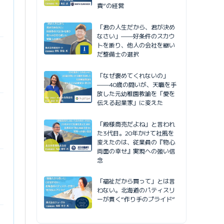
責”の経営
「君の人生だから、君が決め
なさい」——好条件のスカウ
トを断り、他人の会社を継い
だ整備士の選択
「なぜ褒めてくれないの」
——40歳の問いが、天職を手
放した元幼稚園教諭を「愛を
伝える起業家」に変えた
「殿様商売だよね」と言われ
た3代目。20年かけて社風を
変えたのは、従業員の『物心
両面の幸せ』実現への強い信
念
「福祉だから買って」とは言
わない。北海道のパティスリ
ーが貫く“作り手のプライド”