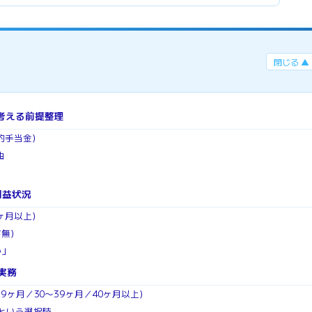
閉じる ▲
考える前提整理
約手当金）
由
利益状況
ヶ月以上）
有無）
か」
実務
29ヶ月／30〜39ヶ月／40ヶ月以上）
という選択肢