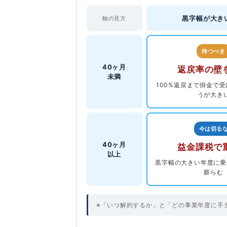
黒字幅が大き
軸の見方
待つべき
40ヶ月
返戻率の壁
未満
100%返戻まで掛金で
うが大き
今は切る
40ヶ月
益金課税で
以上
黒字幅の大きい年度に乗
膨らむ
※「いつ解約するか」と「どの事業年度に手