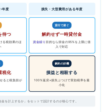
い年度
損失・大型費用がある年度
貸付で凌ぐ
を待つ
解約せず一時貸付金
受ける税効果のほ
資金繰り
目的なら掛金の95%を上限に借
い
入で対応
な
解約の好機
重税化
損益と相殺する
せると税負担が
100%返戻×損失ぶつけで実効税率を最
小化
当金を計上するか」をセットで設計するのが核心です。