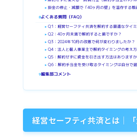
掛金の停止・減額で「40ヶ月の壁」を温存する戦
►
よくある質問（FAQ）
8
Q1：経営セーフティ共済を解約する最適なタイ
►
Q2：40ヶ月未満で解約すると損ですか？
►
Q3：2024年10月の改悪で何が変わりましたか？
►
Q4：法人と個人事業主で解約タイミングの考え
►
Q5：解約せずに資金を引き出す方法はあります
►
Q6：解約手当金を受け取るタイミングは自分で
►
編集部コメント
9
経営セーフティ共済とは｜「