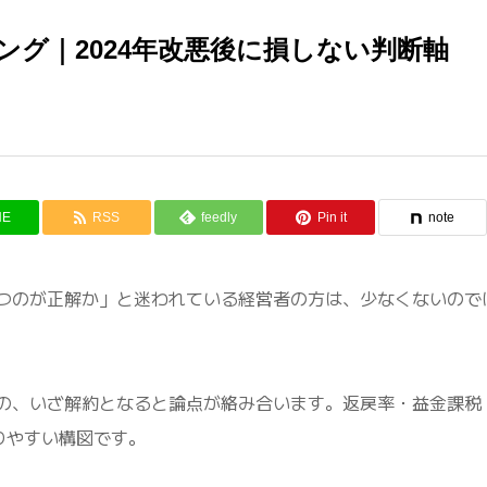
グ｜2024年改悪後に損しない判断軸
NE
RSS
feedly
Pin it
note
つのが正解か」と迷われている経営者の方は、少なくないので
の、いざ解約となると論点が絡み合います。返戻率・益金課税
りやすい構図です。