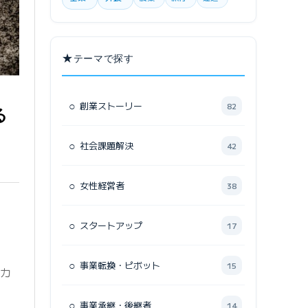
★
テーマで探す
○
創業ストーリー
82
る
○
社会課題解決
42
○
女性経営者
38
○
スタートアップ
17
○
事業転換・ピボット
15
ーカ
○
事業承継・後継者
14