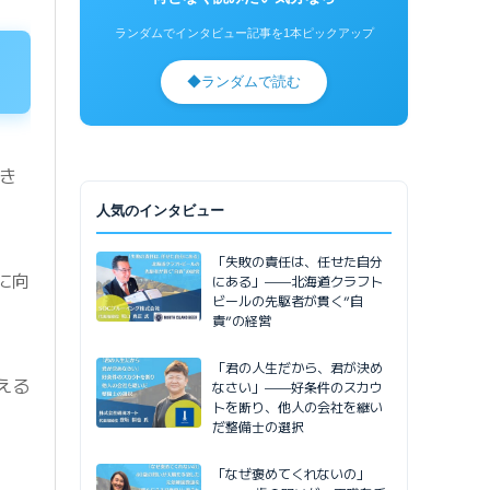
ランダムでインタビュー記事を1本ピックアップ
◆
ランダムで読む
き
人気のインタビュー
「失敗の責任は、任せた自分
に向
にある」——北海道クラフト
ビールの先駆者が貫く”自
責”の経営
「君の人生だから、君が決め
える
なさい」——好条件のスカウ
トを断り、他人の会社を継い
だ整備士の選択
「なぜ褒めてくれないの」