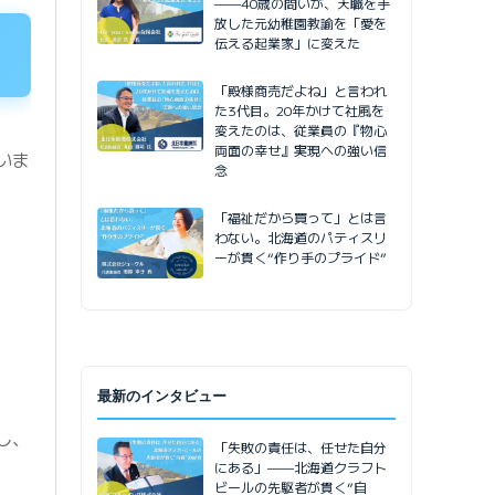
——40歳の問いが、天職を手
放した元幼稚園教諭を「愛を
伝える起業家」に変えた
「殿様商売だよね」と言われ
た3代目。20年かけて社風を
変えたのは、従業員の『物心
両面の幸せ』実現への強い信
いま
念
「福祉だから買って」とは言
わない。北海道のパティスリ
ーが貫く“作り手のプライド”
最新のインタビュー
し、
「失敗の責任は、任せた自分
にある」——北海道クラフト
ビールの先駆者が貫く”自