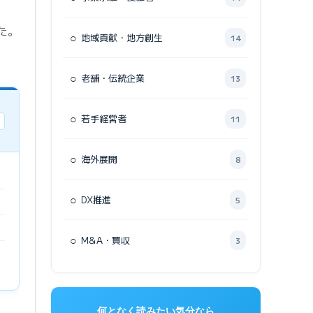
た。
○
地域貢献・地方創生
14
○
老舗・伝統企業
13
○
若手経営者
11
○
海外展開
8
○
DX推進
5
○
M&A・買収
3
何となく読みたい気分なら