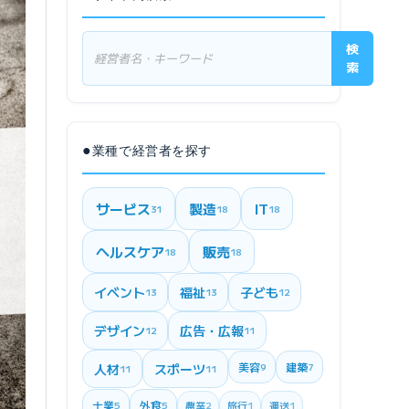
検
索
●
業種で経営者を探す
サービス
製造
IT
31
18
18
ヘルスケア
販売
18
18
イベント
福祉
子ども
13
13
12
デザイン
広告・広報
12
11
美容
建築
人材
スポーツ
9
7
11
11
士業
外食
5
5
農業
2
旅行
1
運送
1