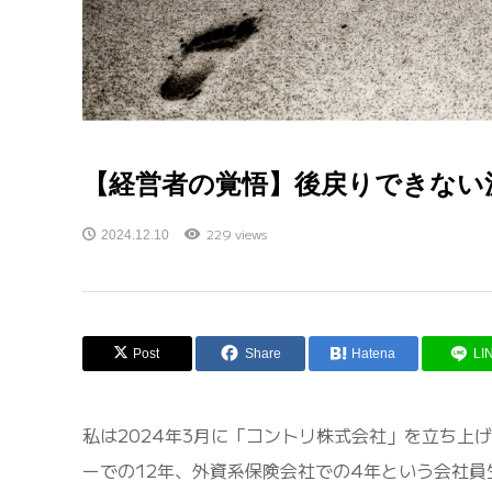
【経営者の覚悟】後戻りできない
229 views
2024.12.10
Post
Share
Hatena
LI
私は2024年3月に「コントリ株式会社」を立ち上
ーでの12年、外資系保険会社での4年という会社