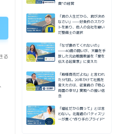
責”の経営
「君の人生だから、君が決め
なさい」——好条件のスカウ
トを断り、他人の会社を継い
だ整備士の選択
「なぜ褒めてくれないの」
——40歳の問いが、天職を手
きる
放した元幼稚園教諭を「愛を
伝える起業家」に変えた
「殿様商売だよね」と言われ
た3代目。20年かけて社風を
、
変えたのは、従業員の『物心
両面の幸せ』実現への強い信
念
「福祉だから買って」とは言
わない。北海道のパティスリ
ーが貫く“作り手のプライド”