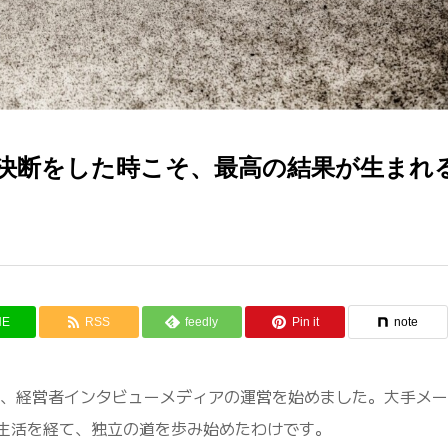
決断をした時こそ、最高の結果が生まれ
NE
RSS
feedly
Pin it
note
げ、経営者インタビューメディアの運営を始めました。大手メ
員生活を経て、独立の道を歩み始めたわけです。