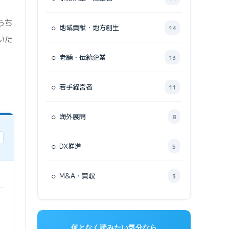
うち
○
地域貢献・地方創生
14
いた
○
老舗・伝統企業
13
○
若手経営者
11
○
海外展開
8
○
DX推進
5
○
M&A・買収
3
何となく読みたい気分なら