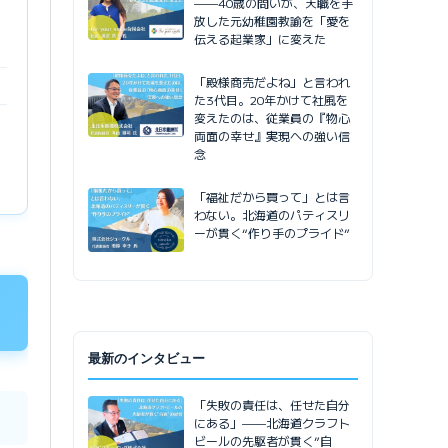
——40歳の問いが、天職を手
放した元幼稚園教諭を「愛を
伝える起業家」に変えた
「殿様商売だよね」と言われ
た3代目。20年かけて社風を
変えたのは、従業員の『物心
両面の幸せ』実現への強い信
念
「福祉だから買って」とは言
わない。北海道のパティスリ
ーが貫く“作り手のプライド”
最新のインタビュー
「失敗の責任は、任せた自分
にある」——北海道クラフト
ビールの先駆者が貫く”自