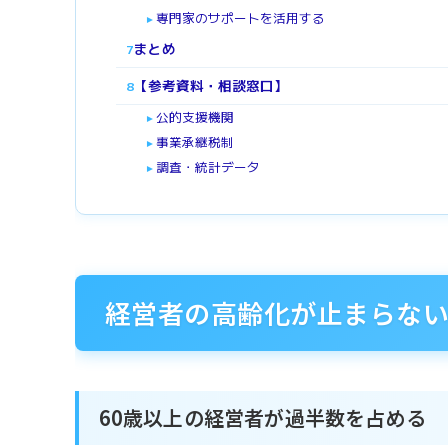
専門家のサポートを活用する
►
まとめ
7
【参考資料・相談窓口】
8
公的支援機関
►
事業承継税制
►
調査・統計データ
►
経営者の高齢化が止まらな
60歳以上の経営者が過半数を占める