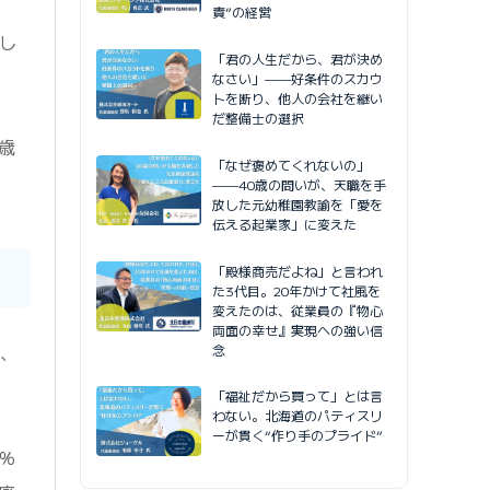
責”の経営
し
「君の人生だから、君が決め
なさい」——好条件のスカウ
トを断り、他人の会社を継い
だ整備士の選択
歳
「なぜ褒めてくれないの」
——40歳の問いが、天職を手
放した元幼稚園教諭を「愛を
伝える起業家」に変えた
「殿様商売だよね」と言われ
た3代目。20年かけて社風を
変えたのは、従業員の『物心
両面の幸せ』実現への強い信
、
念
「福祉だから買って」とは言
わない。北海道のパティスリ
ーが貫く“作り手のプライド”
％