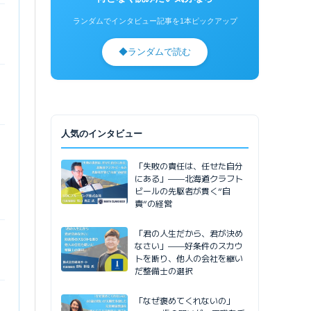
ランダムでインタビュー記事を1本ピックアップ
◆
ランダムで読む
人気のインタビュー
「失敗の責任は、任せた自分
にある」——北海道クラフト
ビールの先駆者が貫く”自
責”の経営
「君の人生だから、君が決め
なさい」——好条件のスカウ
トを断り、他人の会社を継い
だ整備士の選択
「なぜ褒めてくれないの」