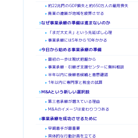
約22兆円のGDP損失と約650万人の雇用喪失
►
廃業の連鎖が地域を疲弊させる
►
なぜ事業承継の準備は進まないのか
3
「まだ大丈夫」という先延ばし心理
►
事業承継には5年から10年かかる
►
今日から始める事業承継の準備
4
最初の一歩は現状把握から
►
事業承継・引継ぎ支援センターに無料相談
►
半年以内に後継者候補と意思確認
►
1年以内に専門家と税金の試算
►
M&Aという新しい選択肢
5
第三者承継が増えている理由
►
M&Aのイメージは変わりつつある
►
事業承継を成功させるために
6
早期着手が最重要
►
具体的な行動計画を立てる
►