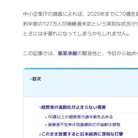
中小企業庁の調査によれば、2025年までに70歳
約半数の127万人が後継者未定という深刻な状況
ときには手遅れになってしまうかもしれません。
この記事では、
事業承継
の緊急性と、今日から始め
≡
目次
経営者の高齢化が止まらない現実
1
60歳以上の経営者が過半数を占める
►
後継者不在率は改善傾向だが油断は禁物
►
このまま放置すると日本経済に深刻な打撃
2