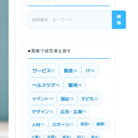
検
索
●
業種で経営者を探す
サービス
製造
IT
31
18
18
ヘルスケア
販売
18
18
イベント
福祉
子ども
13
13
12
デザイン
広告・広報
12
11
美容
建築
人材
スポーツ
9
7
11
11
士業
外食
5
5
農業
2
旅行
1
運送
1