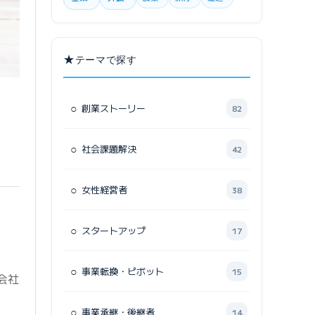
★
テーマで探す
○
創業ストーリー
82
○
社会課題解決
42
○
女性経営者
38
○
スタートアップ
17
○
事業転換・ピボット
15
会社
○
事業承継・後継者
14