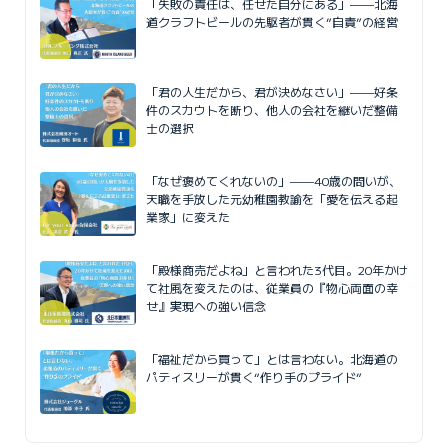
「失敗の責任は、任せた自分にある」——北海
道クラフトビールの先駆者が貫く”自責”の経営
「君の人生だから、君が決めなさい」——好条
件のスカウトを断り、他人の会社を継いだ整備
士の選択
「なぜ褒めてくれないの」——40歳の問いが、
天職を手放した元幼稚園教諭を「愛を伝える起
業家」に変えた
「殿様商売だよね」と言われた3代目。20年かけ
て社風を変えたのは、従業員の『物心両面の幸
せ』実現への強い信念
「福祉だから買って」とは言わない。北海道の
パティスリーが貫く“作り手のプライド”