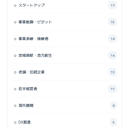
○
スタートアップ
17
○
事業転換・ピボット
15
○
事業承継・後継者
14
○
地域貢献・地方創生
14
○
老舗・伝統企業
13
○
若手経営者
11
○
海外展開
8
○
DX推進
5