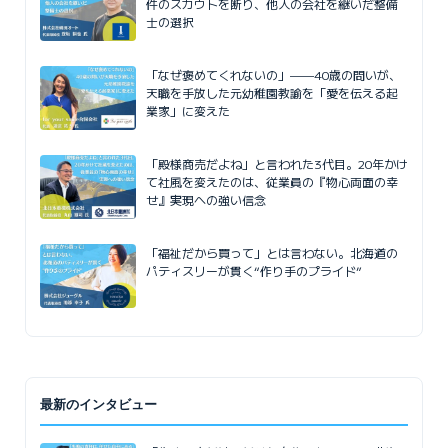
件のスカウトを断り、他人の会社を継いだ整備
士の選択
「なぜ褒めてくれないの」——40歳の問いが、
天職を手放した元幼稚園教諭を「愛を伝える起
業家」に変えた
「殿様商売だよね」と言われた3代目。20年かけ
て社風を変えたのは、従業員の『物心両面の幸
せ』実現への強い信念
「福祉だから買って」とは言わない。北海道の
パティスリーが貫く“作り手のプライド”
最新のインタビュー