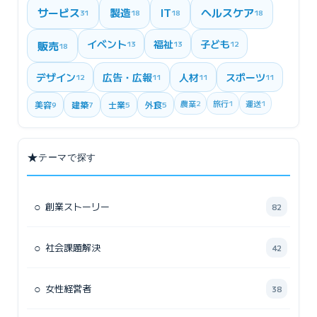
サービス
製造
IT
ヘルスケア
31
18
18
18
イベント
福祉
子ども
販売
13
13
12
18
デザイン
広告・広報
人材
スポーツ
12
11
11
11
農業
2
旅行
1
運送
1
美容
建築
士業
外食
9
7
5
5
★
テーマで探す
○
創業ストーリー
82
○
社会課題解決
42
○
女性経営者
38