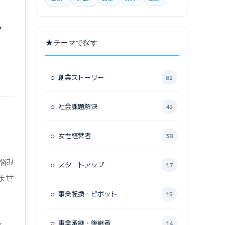
ッ
★
テーマで探す
○
創業ストーリー
82
○
社会課題解決
42
○
女性経営者
38
悩み
○
スタートアップ
17
ませ
○
事業転換・ピボット
15
○
事業承継・後継者
14