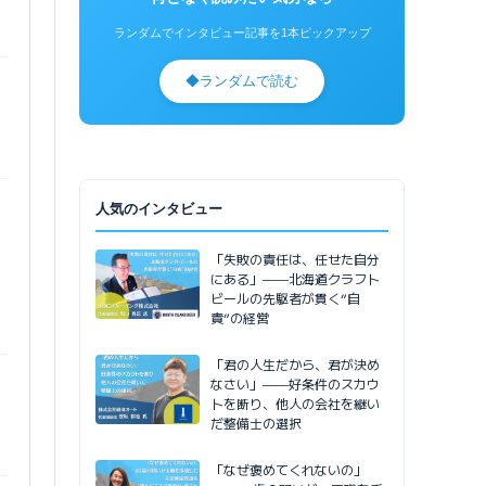
ランダムでインタビュー記事を1本ピックアップ
◆
ランダムで読む
人気のインタビュー
「失敗の責任は、任せた自分
にある」——北海道クラフト
ビールの先駆者が貫く”自
責”の経営
「君の人生だから、君が決め
なさい」——好条件のスカウ
トを断り、他人の会社を継い
だ整備士の選択
「なぜ褒めてくれないの」