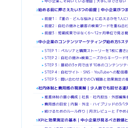
中小企業こそ向いている理由｜大手にはできない
►
始める前に押さえたい3つの前提｜中小企業がつ
2
前提1：『誰の・どんな悩み』に応えるかを1人に
►
前提2：自社の強みと顧客の検索ワードを重ね合
►
前提3：短期成果ではなく6〜12ヶ月単位で見る
►
中小企業のコンテンツマーケティング始め方5ス
3
STEP 1：ペルソナと購買ストーリーを1枚に書き
►
STEP 2：自社の強み×検索ニーズからキーワード
►
STEP 3：最初の3ヶ月で出す10本のコンテンツ
►
STEP 4：自社サイト・SNS・YouTubeへの配
►
STEP 5：問い合わせまでのCV経路と効果測定の
►
社内体制と費用感の現実解｜少人数でも回せる運
4
推進体制の最小構成｜社長・社内担当・外部編集
►
費用感の目安｜内製・外注・ハイブリッドの3パ
►
続けるためのルール作り｜月次レビューと『やめ
►
KPIと効果測定の基本｜中小企業が見るべき数値
5