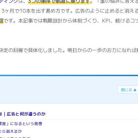
ティング
は、
3つの順序で軌道に乗ります
。「誰の悩みに答え
、3ヶ月で10本を出す進め方です。広告のように止めると消え
信
です。本記事では戦略設計から体制づくり、KPI、続けるコ
決定の目線で具体化しました。明日からの一歩のお力になれば
閉じる ▲
は｜広告と何が違うのか
資産」になるという発想
たら消えるか