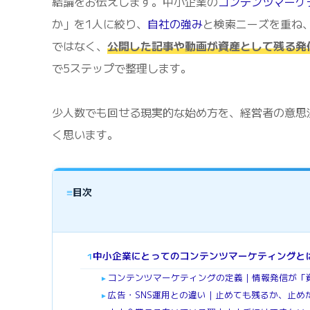
結論をお伝えします。中小企業の
コンテンツマーケ
か」を1人に絞り、
自社の強み
と検索ニーズを重ね
ではなく、
公開した記事や動画が資産として残る発
で5ステップで整理します。
少人数でも回せる現実的な始め方を、経営者の意思
く思います。
≡
目次
中小企業にとってのコンテンツマーケティングと
1
コンテンツマーケティングの定義｜情報発信が「
►
広告・SNS運用との違い｜止めても残るか、止め
►