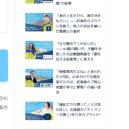
責”の経営
「君の人生だから、君が決め
なさい」——好条件のスカウ
トを断り、他人の会社を継い
だ整備士の選択
「なぜ褒めてくれないの」
——40歳の問いが、天職を手
放した元幼稚園教諭を「愛を
伝える起業家」に変えた
「殿様商売だよね」と言われ
た3代目。20年かけて社風を
変えたのは、従業員の『物心
両面の幸せ』実現への強い信
念
合わ
「福祉だから買って」とは言
画が
わない。北海道のパティスリ
ーが貫く“作り手のプライド”