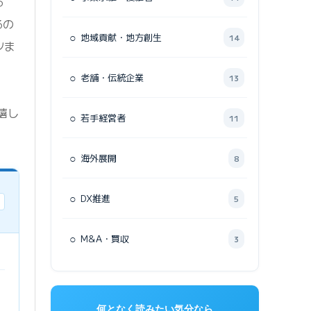
る
るの
○
地域貢献・地方創生
14
ツま
○
老舗・伝統企業
13
嬉し
○
若手経営者
11
○
海外展開
8
○
DX推進
5
○
M&A・買収
3
何となく読みたい気分なら