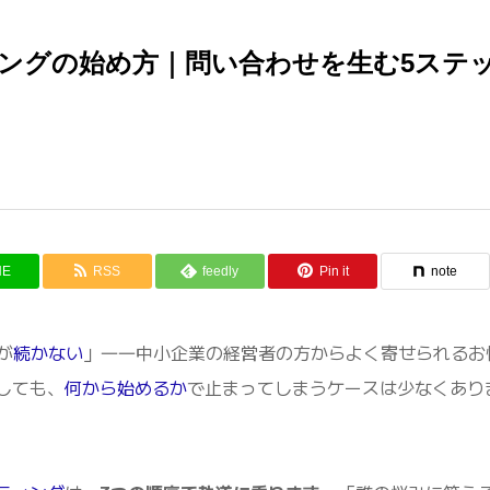
ングの始め方｜問い合わせを生む5ステ
NE
RSS
feedly
Pin it
note
が
続かない
」――中小企業の経営者の方からよく寄せられるお
しても、
何から始めるか
で止まってしまうケースは少なくあり