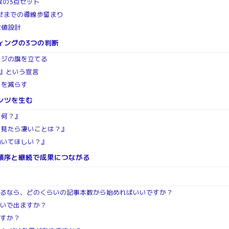
数の3点セット
せまでの導線歩留まり
数値設計
ィングの3つの判断
ージの旗を立てる
る』という宣言
いを減らす
ンツを生む
は何？』
ら見たら凄いことは？』
動いてほしい？』
順序と継続で成果につながる
めるなら、どのくらいの記事本数から始めればいいですか？
らいで出ますか？
ですか？