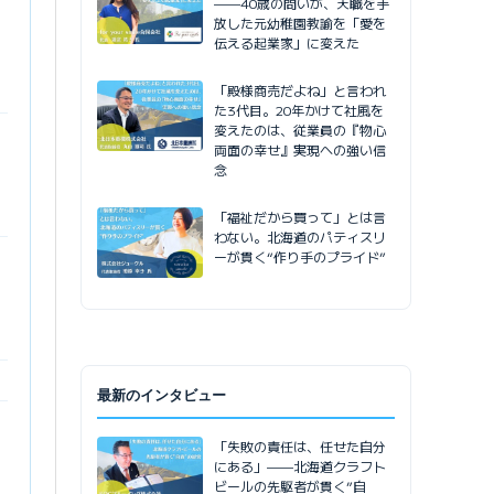
——40歳の問いが、天職を手
放した元幼稚園教諭を「愛を
伝える起業家」に変えた
「殿様商売だよね」と言われ
た3代目。20年かけて社風を
変えたのは、従業員の『物心
両面の幸せ』実現への強い信
念
「福祉だから買って」とは言
わない。北海道のパティスリ
ーが貫く“作り手のプライド”
最新のインタビュー
「失敗の責任は、任せた自分
にある」——北海道クラフト
ビールの先駆者が貫く”自