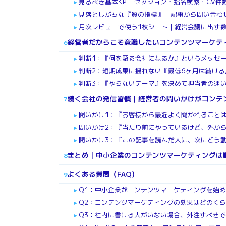
見るべき基本KPI｜セッション・指名検索・CV件
►
見落としがちな『質の指標』｜記事から問い合わ
►
月次レビューで使う1枚シート｜経営会議に出す
►
経営者だからこそ意識したいコンテンツマーケテ
6
判断1：『何を語る会社になるか』というメッセ
►
判断2：短期成果に揺れない『最低6ヶ月は続け
►
判断3：『やらないテーマ』を決めて担当者の迷
►
続く会社の発信習慣｜経営者の問いかけがコンテ
7
問いかけ1：『お客様から最近よく聞かれること
►
問いかけ2：『当たり前にやっているけど、外か
►
問いかけ3：『この記事を読んだ人に、次にどう
►
まとめ｜中小企業のコンテンツマーケティングは
8
よくある質問（FAQ）
9
Q1：中小企業がコンテンツマーケティングを始
►
Q2：コンテンツマーケティングの効果はどのく
►
Q3：社内に書ける人がいない場合、外注すべき
►