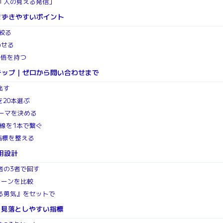
「人の見える発信」
まずきやすいポイント
絞る
わせる
覚悟を持つ
テップ｜ゼロから問い合わせまで
出す
を20本選ぶ
テーマを決める
信導線を1本で繋ぐ
指標を整える
用設計
者の3者で回す
ターンを比較
る勇気』をセットで
と見落としやすい指標