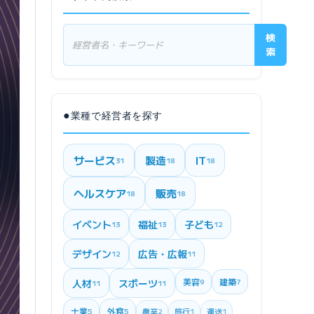
検
索
●
業種で経営者を探す
サービス
製造
IT
31
18
18
ヘルスケア
販売
18
18
イベント
福祉
子ども
13
13
12
デザイン
広告・広報
12
11
美容
建築
人材
スポーツ
9
7
11
11
士業
外食
5
5
農業
2
旅行
1
運送
1